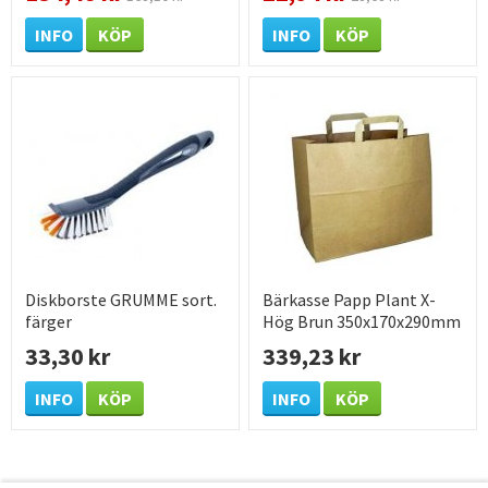
förpackning
INFO
KÖP
INFO
KÖP
Diskborste GRUMME sort.
Bärkasse Papp Plant X-
färger
Hög Brun 350x170x290mm
250 /KRT
33,30 kr
339,23 kr
INFO
KÖP
INFO
KÖP