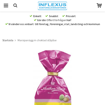
Enkelt
Snabbt
Prisvärt
Gör din
Offertförfrågan
här!
Produkten har blivit tillagd i varukorgen
Vi vänder oss enbart till företag, föreningar, stat, landsting och kommun
Startsida
Marsipanägg m choklad ståpåse