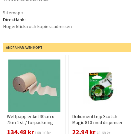
Sitemap »
Direktlänk:
Högerklicka och kopiera adressen
ANDRA HAR ÄVEN KÖPT
Wellpapp enkel 30cm x
Dokumenttejp Scotch
75m 1 st / förpackning
Magic 810 med dispenser
19mm x 7,5m 1 st /
134,48 kr
22,94 kr
168,10 kr
28,68 kr