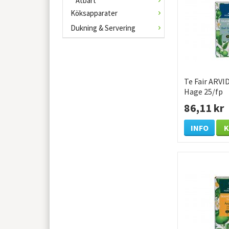
Ätbart
Köksapparater
Dukning & Servering
Te Fair ARVI
Hage 25/fp
86,11 kr
INFO