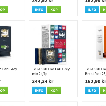
r
242,52 kr
162,99 k
KÖP
INFO
KÖP
INFO
K
 Earl Grey
Te KUSMI Eko Earl Grey
Te KUSMI Eko
mix 24/fp
Breakfast 25
r
344,34 kr
162,99 k
KÖP
INFO
KÖP
INFO
K