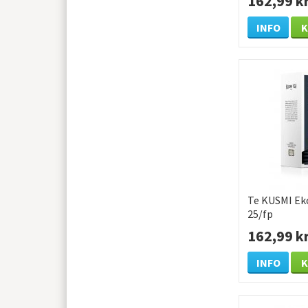
162,99 k
INFO
Te KUSMI Eko
25/fp
162,99 k
INFO