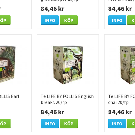
r
84,46 kr
84,46 kr
KÖP
INFO
KÖP
INFO
K
OLLIS Earl
Te LIFE BY FOLLIS English
Te LIFE BY F
breakf. 20/fp
chai 20/fp
84,46 kr
84,46 kr
KÖP
INFO
KÖP
INFO
K