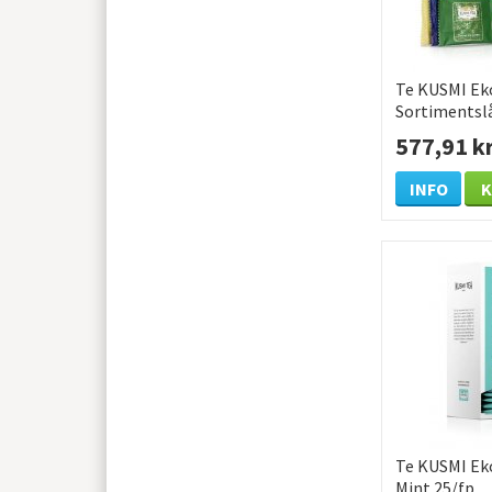
Te KUSMI Ek
Sortimentsl
577,91 k
INFO
Te KUSMI Ek
Mint 25/fp