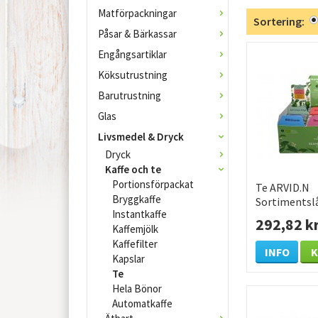
Matförpackningar
Sortering:
Påsar & Bärkassar
Engångsartiklar
Köksutrustning
Barutrustning
Glas
Livsmedel & Dryck
Dryck
Kaffe och te
Portionsförpackat
Te ARVID.N
Bryggkaffe
Sortimentsl
Instantkaffe
90/fp
292,82 k
Kaffemjölk
Kaffefilter
INFO
Kapslar
Te
Hela Bönor
Automatkaffe