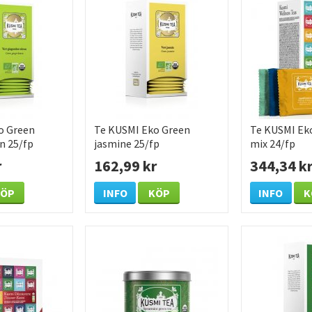
o Green
Te KUSMI Eko Green
Te KUSMI Eko
n 25/fp
jasmine 25/fp
mix 24/fp
r
162,99 kr
344,34 k
KÖP
INFO
KÖP
INFO
K