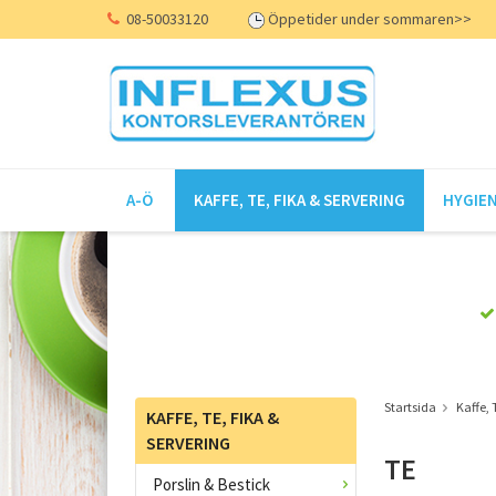
08-50033120
Öppetider under sommaren>>
A-Ö
KAFFE, TE, FIKA & SERVERING
HYGIEN
Startsida
Kaffe, 
KAFFE, TE, FIKA &
SERVERING
TE
Porslin & Bestick