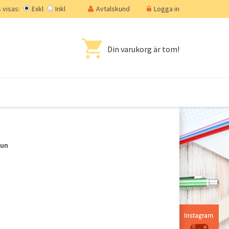
visas:
Exkl
Inkl
Avtalskund
Logga in
Din varukorg är tom!
mun