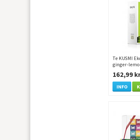
Te KUSMI Ek
ginger-lemo
162,99 k
INFO