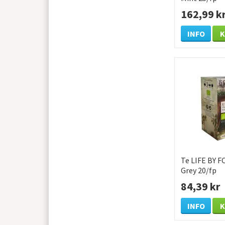
162,99 k
INFO
Te LIFE BY F
Grey 20/fp
84,39 kr
INFO