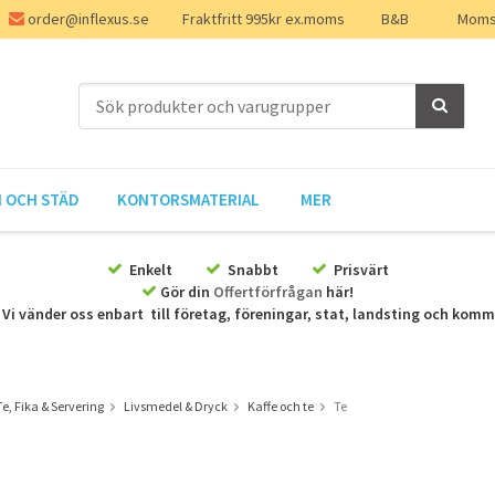
order@inflexus.se
Fraktfritt 995kr ex.moms
B&B
Moms 
 OCH STÄD
KONTORSMATERIAL
MER
Enkelt
Snabbt
Prisvärt
Gör din
Offertförfrågan
här!
Vi vänder oss enbart till företag, föreningar, stat, landsting och kom
Te, Fika & Servering
Livsmedel & Dryck
Kaffe och te
Te