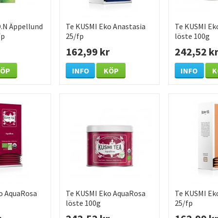
D.N Äppellund
Te KUSMI Eko Anastasia
Te KUSMI Ek
fp
25/fp
löste 100g
162,99 kr
242,52 k
KÖP
INFO
KÖP
INFO
K
o AquaRosa
Te KUSMI Eko AquaRosa
Te KUSMI Ek
löste 100g
25/fp