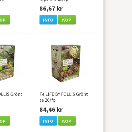
86,67 kr
ÖP
INFO
KÖP
OLLIS Grönt
Te LIFE BY FOLLIS Grönt
te 20/fp
84,46 kr
ÖP
INFO
KÖP