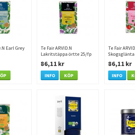
D.N Earl Grey
Te Fair ARVID.N
Te Fair ARVI
Lakritstäppa örtte 25/fp
Skogsglänta 
86,11 kr
86,11 kr
KÖP
INFO
KÖP
INFO
K