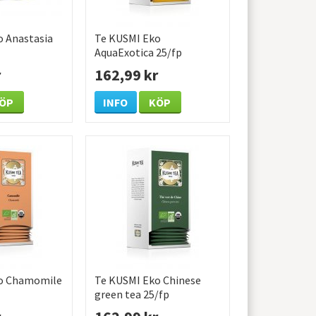
o Anastasia
Te KUSMI Eko
AquaExotica 25/fp
r
162,99 kr
ÖP
INFO
KÖP
o Chamomile
Te KUSMI Eko Chinese
green tea 25/fp