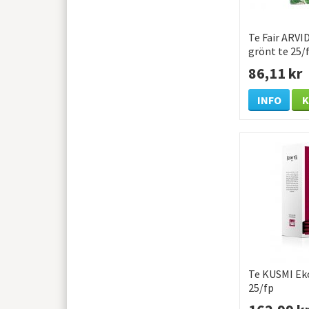
Te Fair ARVI
grönt te 25/
86,11 kr
INFO
Te KUSMI Ek
25/fp