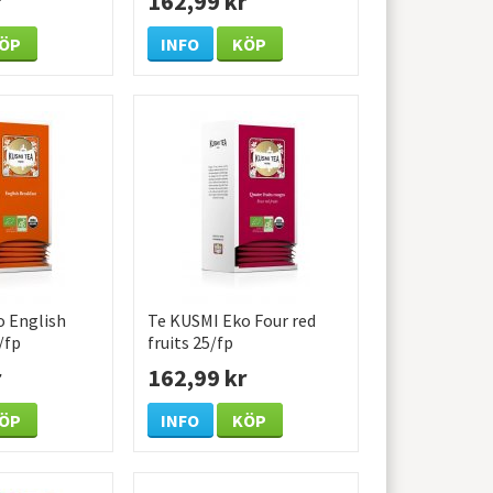
r
162,99 kr
ÖP
INFO
KÖP
 English
Te KUSMI Eko Four red
/fp
fruits 25/fp
r
162,99 kr
ÖP
INFO
KÖP