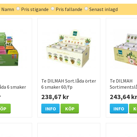
Namn
Pris stigande
Pris fallande
Senast inlagd
Te DILMAH Sort.låda örter
Te DILMAH
åda 6 smaker
6 smaker 60/fp
Sortimentsl
60/fp
r
238,67 kr
243,64 k
KÖP
INFO
KÖP
INFO
K