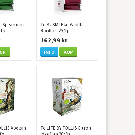
o Spearmint
Te KUSMI Eko Vanilla
/fp
Rooibos 25/fp
r
162,99 kr
ÖP
INFO
KÖP
OLLIS Apelsin
Te LIFE BY FOLLIS Citron
fp
ingefära 20/fp