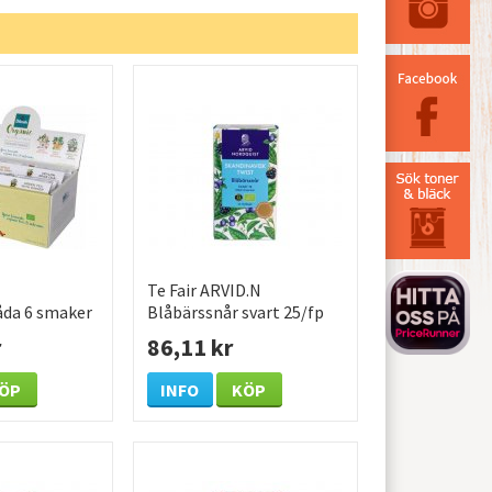
Te Fair ARVID.N
åda 6 smaker
Blåbärssnår svart 25/fp
r
86,11 kr
ÖP
INFO
KÖP