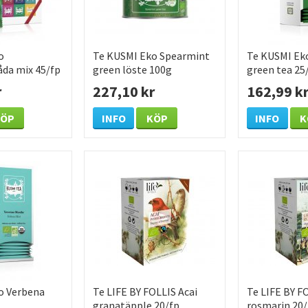
o
Te KUSMI Eko Spearmint
Te KUSMI Ek
åda mix 45/fp
green löste 100g
green tea 25
r
227,10 kr
162,99 k
KÖP
INFO
KÖP
INFO
K
o Verbena
Te LIFE BY FOLLIS Acai
Te LIFE BY F
granatäpple 20/fp
rosmarin 20/