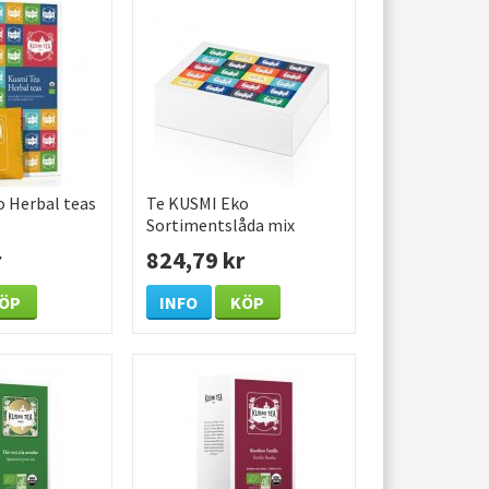
 Herbal teas
Te KUSMI Eko
Sortimentslåda mix
100/fp
r
824,79 kr
ÖP
INFO
KÖP