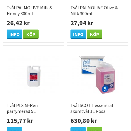
Tvål PALMOLIVE Milk &
Tvål PALMOLIVE Olive &
Honey 300ml
Milk 300ml
26,42 kr
27,94 kr
INFO
KÖP
INFO
KÖP
Tvål PLS M-Ren
Tvål SCOTT essential
parfymerad 5L
skumtvål 1L Rosa
115,77 kr
630,80 kr