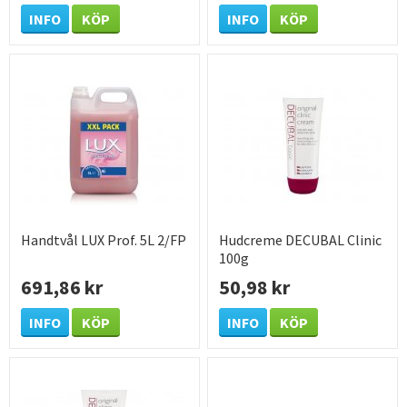
INFO
KÖP
INFO
KÖP
Handtvål LUX Prof. 5L 2/FP
Hudcreme DECUBAL Clinic
100g
691,86 kr
50,98 kr
INFO
KÖP
INFO
KÖP