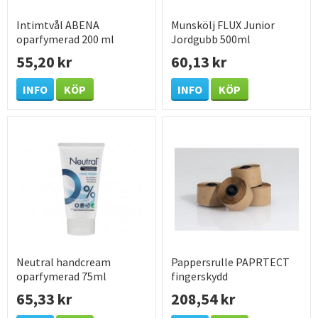
Intimtvål ABENA
Munskölj FLUX Junior
oparfymerad 200 ml
Jordgubb 500ml
55,20 kr
60,13 kr
INFO
KÖP
INFO
KÖP
Neutral handcream
Pappersrulle PAPRTECT
oparfymerad 75ml
fingerskydd
65,33 kr
208,54 kr