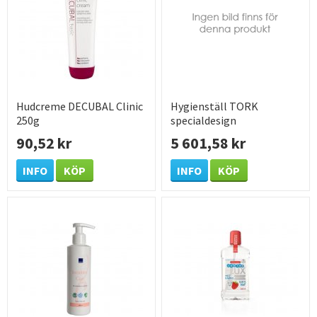
Hudcreme DECUBAL Clinic
Hygienställ TORK
250g
specialdesign
90,52 kr
5 601,58 kr
INFO
KÖP
INFO
KÖP