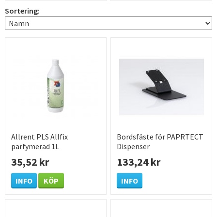
Hygiensystem
Sortering:
Allrent PLS Allfix
Bordsfäste för PAPRTECT
parfymerad 1L
Dispenser
35,52 kr
133,24 kr
INFO
KÖP
INFO