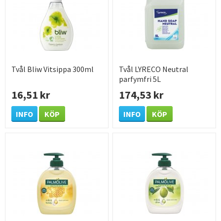
Tvål Bliw Vitsippa 300ml
Tvål LYRECO Neutral
parfymfri 5L
16,51 kr
174,53 kr
INFO
KÖP
INFO
KÖP