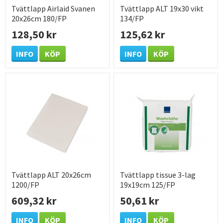
Tvättlapp Airlaid Svanen
Tvättlapp ALT 19x30 vikt
20x26cm 180/FP
134/FP
128,50 kr
125,62 kr
INFO
KÖP
INFO
KÖP
Tvättlapp ALT 20x26cm
Tvättlapp tissue 3-lag
1200/FP
19x19cm 125/FP
609,32 kr
50,61 kr
INFO
KÖP
INFO
KÖP