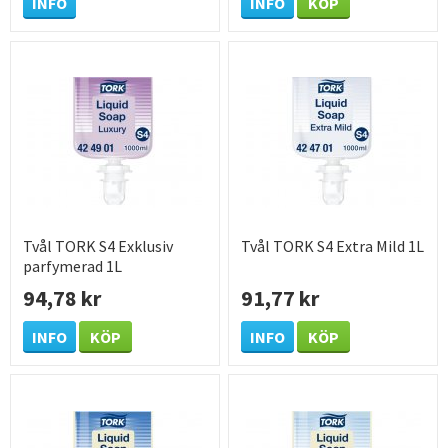
INFO
INFO
KÖP
Tvål TORK S4 Exklusiv
Tvål TORK S4 Extra Mild 1L
parfymerad 1L
94,78 kr
91,77 kr
INFO
KÖP
INFO
KÖP