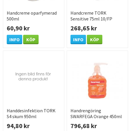
Handcreme oparfymerad
Handcreme TORK
500ml
Sensitive 75ml 10/FP
60,90 kr
268,65 kr
INFO
KÖP
INFO
KÖP
Handdesinfektion TORK
Handrengöring
S4 skum 950ml
SWARFEGA Orange 450ml
6/FP
94,80 kr
796,68 kr