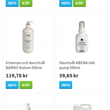
INFO
KÖP
INFO
KÖP
Schampo och duschtvål
Skumtvål ABENA inkl.
BAMBO Nature 500ml
pump 500ml
119,78 kr
39,65 kr
INFO
KÖP
INFO