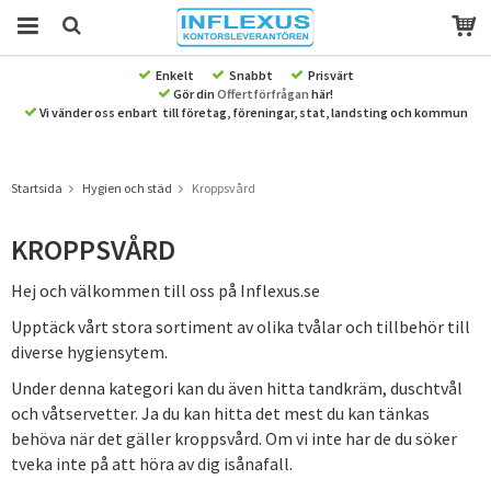
Enkelt
Snabbt
Prisvärt
Gör din
Offertförfrågan
här!
Produkten har blivit tillagd i varukorgen
Vi vänder oss enbart till företag, föreningar, stat, landsting och kommun
Startsida
Hygien och städ
Kroppsvård
KROPPSVÅRD
Hej och välkommen till oss på Inflexus.se
Upptäck vårt stora sortiment av olika tvålar och tillbehör till
diverse hygiensytem.
Under denna kategori kan du även hitta tandkräm, duschtvål
och våtservetter. Ja du kan hitta det mest du kan tänkas
behöva när det gäller kroppsvård. Om vi inte har de du söker
tveka inte på att höra av dig isånafall.