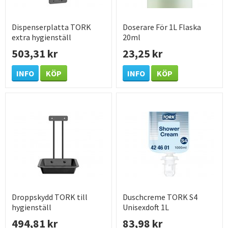
Dispenserplatta TORK
Doserare För 1L Flaska
extra hygienställ
20ml
503,31 kr
23,25 kr
INFO
KÖP
INFO
KÖP
Droppskydd TORK till
Duschcreme TORK S4
hygienställ
Unisexdoft 1L
494,81 kr
83,98 kr