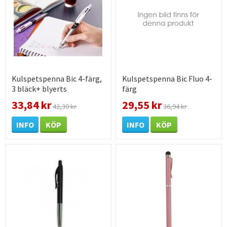
Kulspetspenna Bic 4-färg,
Kulspetspenna Bic Fluo 4-
3 bläck+ blyerts
färg
33,84 kr
29,55 kr
42,30 kr
36,94 kr
INFO
KÖP
INFO
KÖP