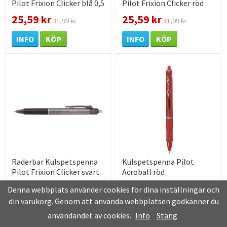
Pilot Frixion Clicker blå 0,5
Pilot Frixion Clicker röd
1 st / förpackning
0,5 1 st / förpackning
25,59 kr
25,59 kr
31,99 kr
31,99 kr
INFO
KÖP
INFO
KÖP
Raderbar Kulspetspenna
Kulspetspenna Pilot
Pilot Frixion Clicker svart
Acroball röd
0,5 1 st / förpackning
25,59 kr
18,72 kr
Denna webbplats använder cookies för dina inställningar och
31,99 kr
23,40 kr
din varukorg. Genom att använda webbplatsen godkänner du
INFO
KÖP
INFO
KÖP
användandet av cookies.
Info
Stäng