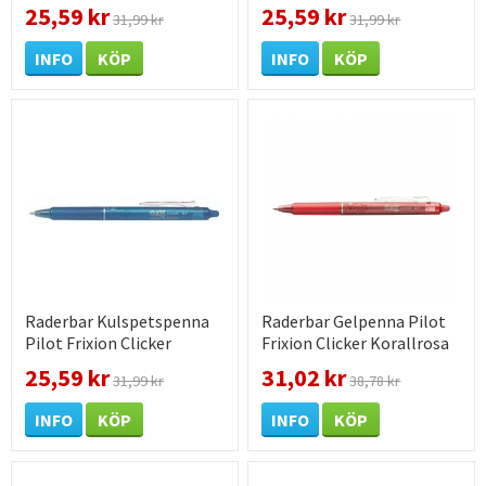
förpackning
1 st / förpackning
25,59 kr
25,59 kr
31,99 kr
31,99 kr
INFO
KÖP
INFO
KÖP
Raderbar Kulspetspenna
Raderbar Gelpenna Pilot
Pilot Frixion Clicker
Frixion Clicker Korallrosa
ljusblå 0,7 1 st /
0,7 1 st / förpackning
25,59 kr
31,02 kr
31,99 kr
38,78 kr
förpackning
INFO
KÖP
INFO
KÖP