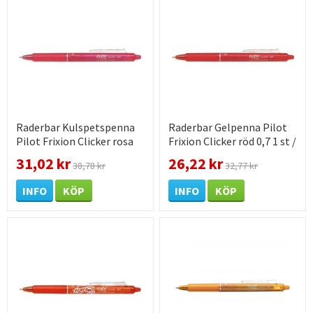
Raderbar Kulspetspenna
Raderbar Gelpenna Pilot
Pilot Frixion Clicker rosa
Frixion Clicker röd 0,7 1 st /
0,7 1 st / förpackning
förpackning
31,02 kr
26,22 kr
38,78 kr
32,77 kr
INFO
KÖP
INFO
KÖP