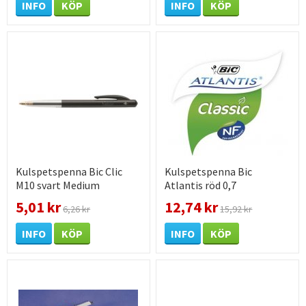
INFO
KÖP
INFO
KÖP
Kulspetspenna Bic Clic
Kulspetspenna Bic
M10 svart Medium
Atlantis röd 0,7
ISO12757-2
5,01 kr
12,74 kr
6,26 kr
15,92 kr
INFO
KÖP
INFO
KÖP