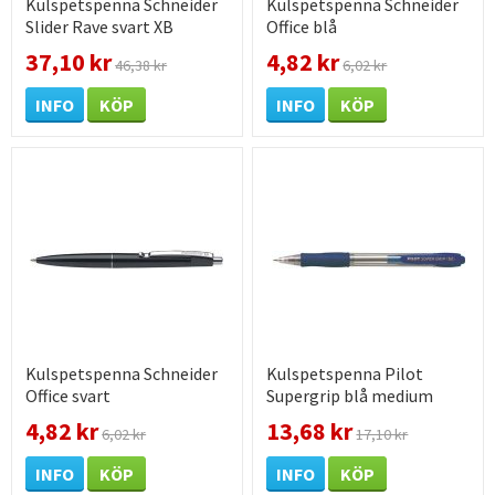
Kulspetspenna Schneider
Kulspetspenna Schneider
Slider Rave svart XB
Office blå
37,10 kr
4,82 kr
46,38 kr
6,02 kr
INFO
KÖP
INFO
KÖP
Kulspetspenna Schneider
Kulspetspenna Pilot
Office svart
Supergrip blå medium
4,82 kr
13,68 kr
6,02 kr
17,10 kr
INFO
KÖP
INFO
KÖP