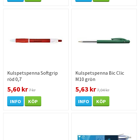
Kulspetspenna Softgrip
Kulspetspenna Bic Clic
röd 0,7
M10 grön
5,60 kr
5,63 kr
7 kr
7,04 kr
INFO
KÖP
INFO
KÖP