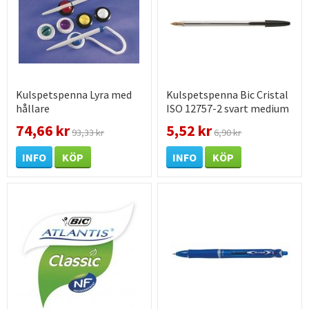
Kulspetspenna Lyra med
Kulspetspenna Bic Cristal
hållare
ISO 12757-2 svart medium
74,66 kr
5,52 kr
93,33 kr
6,90 kr
INFO
KÖP
INFO
KÖP