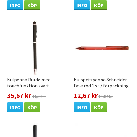
INFO
KÖP
INFO
KÖP
Kulpenna Burde med
Kulspetspenna Schneider
touchfunktion svart
Fave röd 1 st / förpackning
35,67 kr
12,67 kr
44,59 kr
15,84 kr
INFO
KÖP
INFO
KÖP