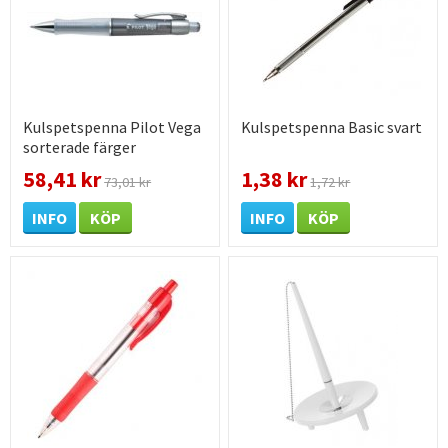
Kulspetspenna Pilot Vega
Kulspetspenna Basic svart
sorterade färger
58,41 kr
1,38 kr
73,01 kr
1,72 kr
INFO
KÖP
INFO
KÖP