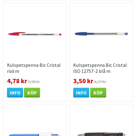
Kulspetspenna Bic Cristal
Kulspetspenna Bic Cristal
röd m
ISO 12757-2 blå m
4,78 kr
3,50 kr
5,98 kr
4,37 kr
INFO
KÖP
INFO
KÖP