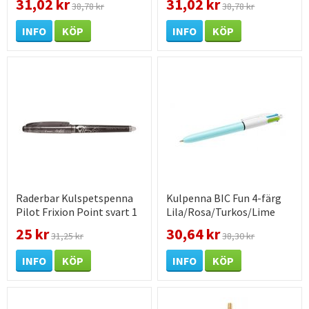
31,02 kr
31,02 kr
38,78 kr
38,78 kr
INFO
KÖP
INFO
KÖP
Raderbar Kulspetspenna
Kulpenna BIC Fun 4-färg
Pilot Frixion Point svart 1
Lila/Rosa/Turkos/Lime
st / förpackning
25 kr
30,64 kr
31,25 kr
38,30 kr
INFO
KÖP
INFO
KÖP