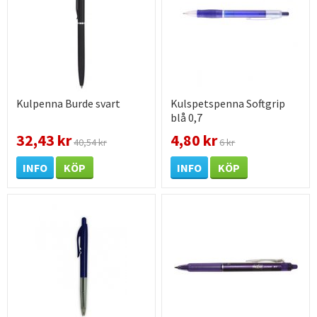
Kulpenna Burde svart
Kulspetspenna Softgrip
blå 0,7
32,43 kr
4,80 kr
40,54 kr
6 kr
INFO
KÖP
INFO
KÖP