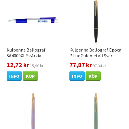
Kulpenna Ballograf
Kulpenna Ballograf Epoca
SA4000XL Sv.Arkiv
P Lux Guldmetall Svart
Gummigrepp Blå
12,72 kr
77,87 kr
15,90 kr
97,34 kr
INFO
KÖP
INFO
KÖP