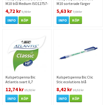
M10 blå Medium ISO12757-
M10 sorterade färger
2
medium
4,72 kr
5,63 kr
5,90 kr
7,04 kr
INFO
KÖP
INFO
KÖP
Kulspetspenna Bic
Kulspetspenna Bic Clic
Atlantis svart 0,7
Stic ecolutions blå
12,74 kr
8,42 kr
15,92 kr
10,52 kr
INFO
KÖP
INFO
KÖP