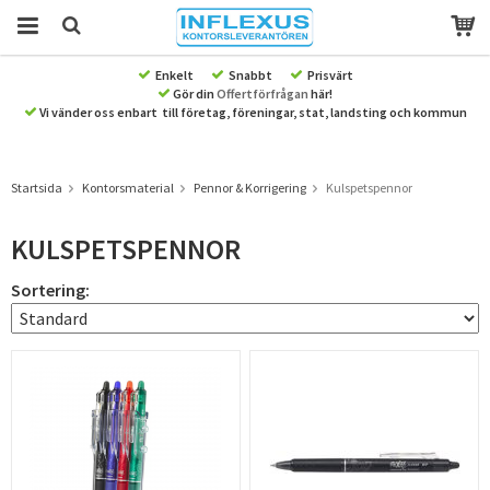
Enkelt
Snabbt
Prisvärt
Gör din
Offertförfrågan
här!
Produkten har blivit tillagd i varukorgen
Vi vänder oss enbart till företag, föreningar, stat, landsting och kommun
Startsida
Kontorsmaterial
Pennor & Korrigering
Kulspetspennor
KULSPETSPENNOR
Sortering: