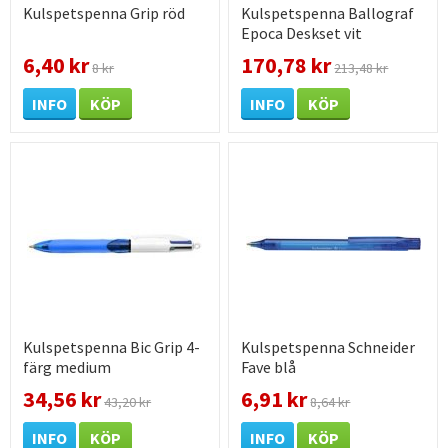
Kulspetspenna Grip röd
Kulspetspenna Ballograf
Epoca Deskset vit
6,40 kr
170,78 kr
8 kr
213,48 kr
INFO
KÖP
INFO
KÖP
Kulspetspenna Bic Grip 4-
Kulspetspenna Schneider
färg medium
Fave blå
34,56 kr
6,91 kr
43,20 kr
8,64 kr
INFO
KÖP
INFO
KÖP