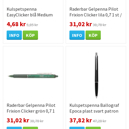
Kulspetspenna
Raderbar Gelpenna Pilot
EasyClicker blå Medium
Frixion Clicker lila 0,7 1 st /
ISO12757-2
förpackning
4,68 kr
31,02 kr
5,85 kr
38,78 kr
INFO
KÖP
INFO
KÖP
Raderbar Gelpenna Pilot
Kulspetspenna Ballograf
Frixion Clicker grön 0,7 1
Epoca plast svart patron
st / förpackning
31,02 kr
37,82 kr
38,78 kr
47,28 kr