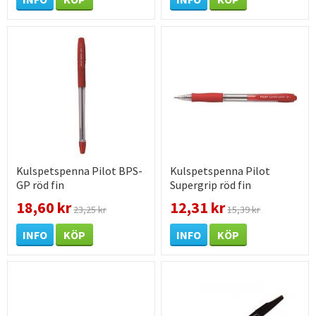
Kulspetspenna Pilot BPS-
Kulspetspenna Pilot
GP röd fin
Supergrip röd fin
18,60 kr
12,31 kr
23,25 kr
15,39 kr
INFO
KÖP
INFO
KÖP