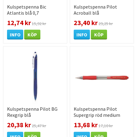
Kulspetspenna Bic
Kulspetspenna Pilot
Atlantis blå 0,7
Acroball blå
12,74 kr
23,40 kr
15,92 kr
29,25 kr
INFO
KÖP
INFO
KÖP
Kulspetspenna Pilot BG
Kulspetspenna Pilot
Rexgrip blå
Supergrip röd medium
20,38 kr
13,68 kr
25,47 kr
17,10 kr
INFO
KÖP
INFO
KÖP