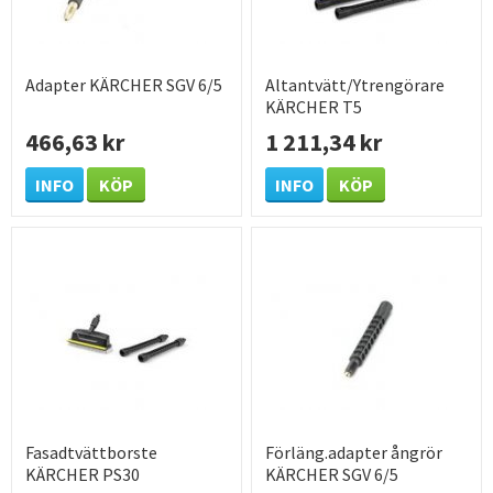
Adapter KÄRCHER SGV 6/5
Altantvätt/Ytrengörare
KÄRCHER T5
466,63 kr
1 211,34 kr
INFO
KÖP
INFO
KÖP
Fasadtvättborste
Förläng.adapter ångrör
KÄRCHER PS30
KÄRCHER SGV 6/5