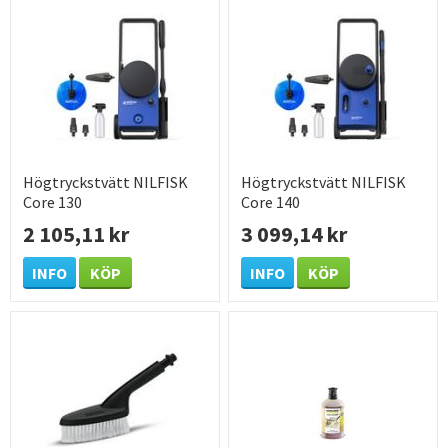
Högtryckstvätt NILFISK
Högtryckstvätt NILFISK
Core 130
Core 140
2 105,11 kr
3 099,14 kr
INFO
KÖP
INFO
KÖP