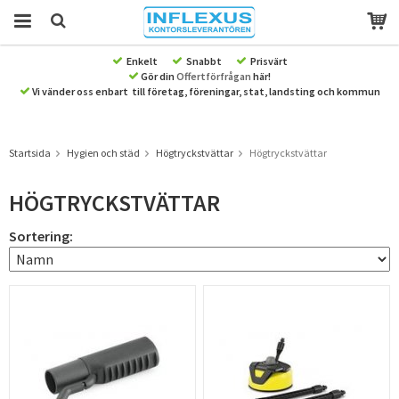
Enkelt
Snabbt
Prisvärt
Gör din
Offertförfrågan
här!
Produkten har blivit tillagd i varukorgen
Vi vänder oss enbart till företag, föreningar, stat, landsting och kommun
Startsida
Hygien och städ
Högtryckstvättar
Högtryckstvättar
HÖGTRYCKSTVÄTTAR
Sortering: