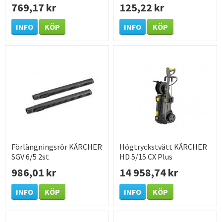
769,17 kr
125,22 kr
INFO
KÖP
INFO
KÖP
Förlängningsrör KÄRCHER
Högtryckstvätt KÄRCHER
SGV 6/5 2st
HD 5/15 CX Plus
986,01 kr
14 958,74 kr
INFO
KÖP
INFO
KÖP