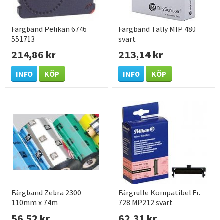
Färgband Pelikan 6746
Färgband Tally MIP 480
551713
svart
214,86 kr
213,14 kr
INFO
KÖP
INFO
KÖP
Färgband Zebra 2300
Färgrulle Kompatibel Fr.
110mm x 74m
728 MP212 svart
56,52 kr
62,31 kr