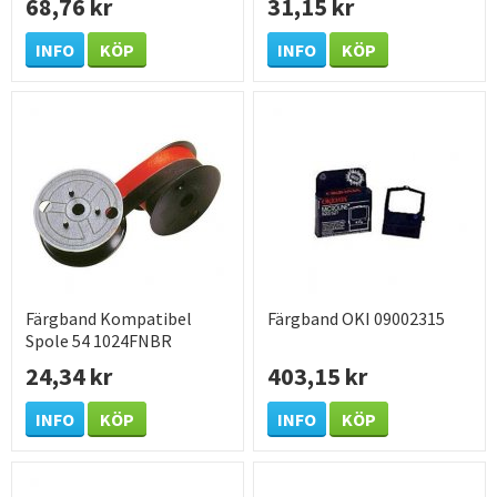
68,76 kr
31,15 kr
INFO
KÖP
INFO
KÖP
Färgband Kompatibel
Färgband OKI 09002315
Spole 54 1024FNBR
svart/Röd
24,34 kr
403,15 kr
INFO
KÖP
INFO
KÖP