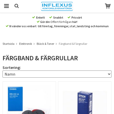
Enkelt
Snabbt
Prisvärt
Gör din
Offertförfrågan
här!
Produkten har blivit tillagd i varukorgen
Vi vänder oss enbart till företag, föreningar, stat, landsting och kommun
Startsida
Elektronik
Bläck & Toner
Färgband & Färgrullar
FÄRGBAND & FÄRGRULLAR
Sortering: