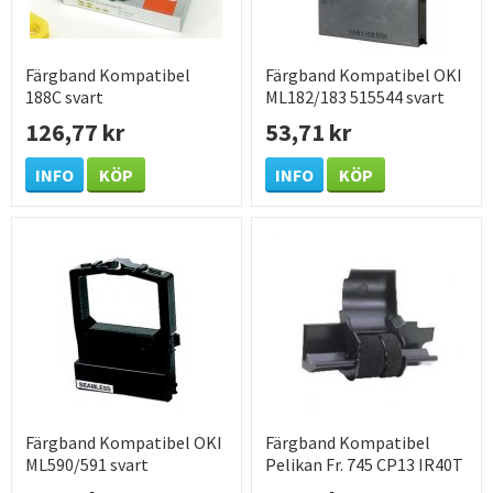
Färgband Kompatibel
Färgband Kompatibel OKI
188C svart
ML182/183 515544 svart
126,77 kr
53,71 kr
INFO
KÖP
INFO
KÖP
Färgband Kompatibel OKI
Färgband Kompatibel
ML590/591 svart
Pelikan Fr. 745 CP13 IR40T
svart/Röd