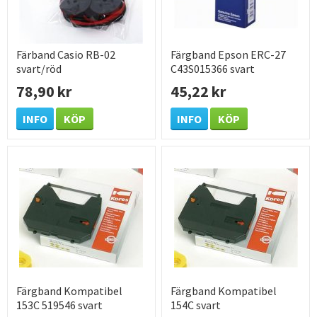
Färband Casio RB-02
Färgband Epson ERC-27
svart/röd
C43S015366 svart
78,90 kr
45,22 kr
INFO
KÖP
INFO
KÖP
Färgband Kompatibel
Färgband Kompatibel
153C 519546 svart
154C svart