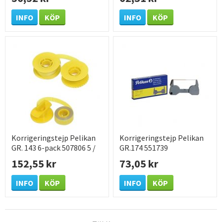
INFO
KÖP
INFO
KÖP
Korrigeringstejp Pelikan
Korrigeringstejp Pelikan
GR. 143 6-pack 507806 5 /
GR.174 551739
FP
152,55 kr
73,05 kr
INFO
KÖP
INFO
KÖP