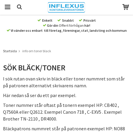
Enkelt
Snabbt
Prisvärt
Gör din
Offertförfrågan
här!
Produkten har blivit tillagd i varukorgen
Vi vänder oss enbart till företag, föreningar, stat, landsting och kommun
Startsida
info om toner black
SÖK BLÄCK/TONER
I sök rutan ovan skriv in bläck eller toner nummret som står
på patronen alternativt skrivarens namn.
Här nedan så ser du ett par exempel.
Toner nummer står oftast på tonern exempel HP: CB402 ,
Q7560A eller Q2612. Exempel Canon 718 , C-EXV5 . Exempel
Brother TN-2110 , DR4000.
Bläckpatrons nummret står på patronen exempel HP: NO88