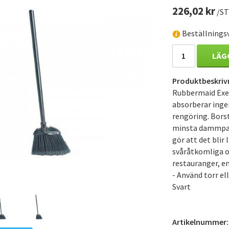
226,02 kr
/ST
Beställnings
LÄG
Produktbeskriv
Rubbermaid Exec
absorberar ingen
rengöring. Borst
minsta dammpart
gör att det blir
svåråtkomliga o
restauranger, 
- Använd torr el
Svart
Artikelnummer: