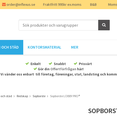
order@inflexus.se
Fraktfritt 995kr ex.moms
B&B
Moms 
 OCH STÄD
KONTORSMATERIAL
MER
Enkelt
Snabbt
Prisvärt
Gör din
Offertförfrågan
här!
Vi vänder oss enbart till företag, föreningar, stat, landsting och kom
 och städ
Redskap
Sopborste
Sopborste LOBBY PRO®
SOPBORST