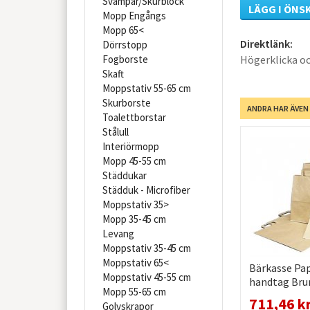
Svampar/Skurblock
LÄGG I ÖNS
Mopp Engångs
Mopp 65<
Direktlänk:
Dörrstopp
Fogborste
Högerklicka oc
Skaft
Moppstativ 55-65 cm
Skurborste
ANDRA HAR ÄVEN
Toalettborstar
Stålull
Interiörmopp
Mopp 45-55 cm
Städdukar
Städduk - Microfiber
Moppstativ 35>
Mopp 35-45 cm
Levang
Moppstativ 35-45 cm
Moppstativ 65<
Bärkasse Pa
Moppstativ 45-55 cm
handtag Brun
Mopp 55-65 cm
förpackning
711,46 k
Golvskrapor