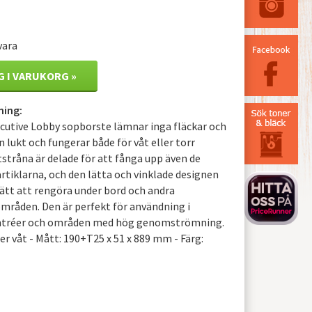
vara
G I VARUKORG »
ning:
utive Lobby sopborste lämnar inga fläckar och
 lukt och fungerar både för våt eller torr
stråna är delade för att fånga upp även de
iklarna, och den lätta och vinklade designen
 lätt att rengöra under bord och andra
mråden. Den är perfekt för användning i
entréer och områden med hög genomströmning.
ler våt - Mått: 190+T25 x 51 x 889 mm - Färg: