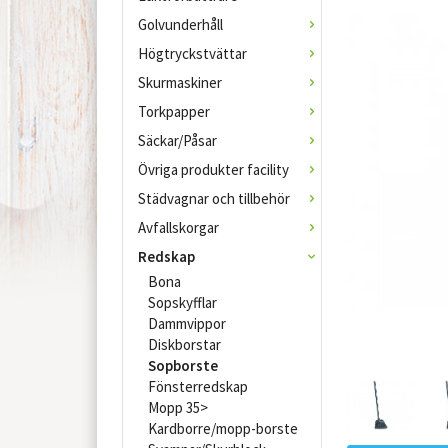
Golvunderhåll
Högtryckstvättar
Skurmaskiner
Torkpapper
Säckar/Påsar
Övriga produkter facility
Städvagnar och tillbehör
Avfallskorgar
Redskap
Bona
Sopskyfflar
Dammvippor
Diskborstar
Sopborste
Fönsterredskap
Mopp 35>
Kardborre/mopp-borste