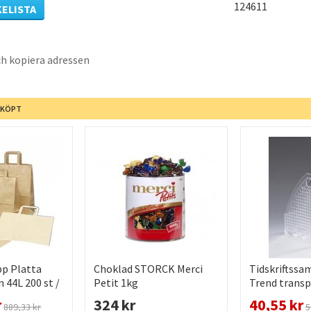
124611
KELISTA
h kopiera adressen
 KÖPT
pp Platta
Choklad STORCK Merci
Tidskriftssa
 44L 200 st /
Petit 1kg
Trend transp
r
324 kr
40,55 kr
889,33 kr
5