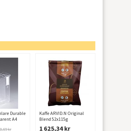
mlare Durable
Kaffe ARVID.N Original
arent A4
Blend 52x115g
1 625,34 kr
0,69 kr