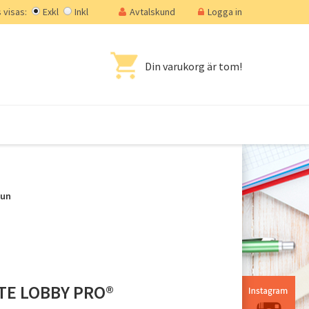
visas:
Exkl
Inkl
Avtalskund
Logga in
Din varukorg är tom!
mun
E LOBBY PRO®