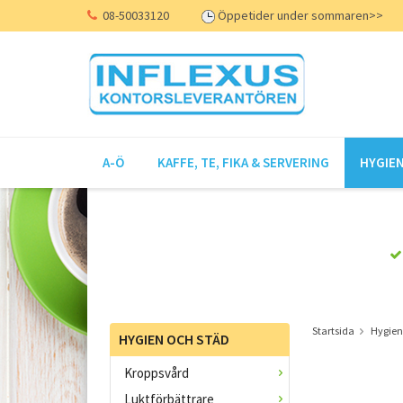
08-50033120
Öppetider under sommaren>>
A-Ö
KAFFE, TE, FIKA & SERVERING
HYGIEN
Startsida
Hygien
HYGIEN OCH STÄD
Kroppsvård
Luktförbättrare