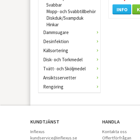
Svabbar
INFO
Mopp- och Svabbtillbehör
Diskduk/Svampduk
Hinkar
Dammsugare
Desinfektion
Källsortering
Disk- och Torkmedel
Tvätt- och Sköljmedel
Ansiktsservetter
Rengöring
KUNDTJÄNST
HANDLA
Inflexus
Kontakta oss
kundservice@inflexus.se
Offertförfrågan