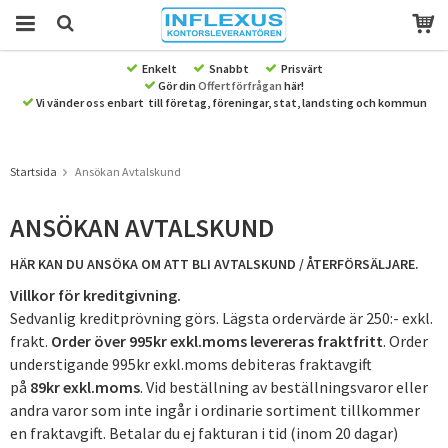
Enkelt
Snabbt
Prisvärt
Gör din
Offertförfrågan
här!
Produkten har blivit tillagd i varukorgen
Vi vänder oss enbart till företag, föreningar, stat, landsting och kommun
Startsida
Ansökan Avtalskund
ANSÖKAN AVTALSKUND
HÄR KAN DU ANSÖKA OM ATT BLI AVTALSKUND / ÅTERFÖRSÄLJARE.
Villkor för kreditgivning.
Sedvanlig kreditprövning görs. Lägsta ordervärde är 250:- exkl.
frakt.
Order över 995kr exkl.moms levereras fraktfritt
. Order
understigande 995kr exkl.moms debiteras fraktavgift
på
89kr
exkl.moms
.
Vid beställning av beställningsvaror eller
andra varor som inte ingår i ordinarie sortiment tillkommer
en fraktavgift.
Betalar du ej fakturan i tid (inom 20 dagar)