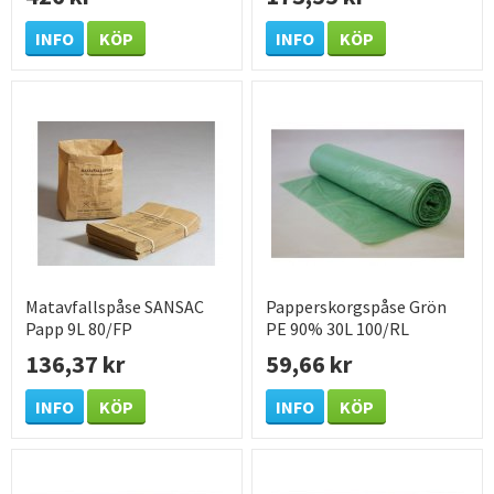
INFO
KÖP
INFO
KÖP
Matavfallspåse SANSAC
Papperskorgspåse Grön
Papp 9L 80/FP
PE 90% 30L 100/RL
136,37 kr
59,66 kr
INFO
KÖP
INFO
KÖP