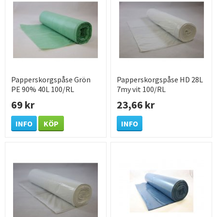
Papperskorgspåse Grön
Papperskorgspåse HD 28L
PE 90% 40L 100/RL
7my vit 100/RL
69 kr
23,66 kr
INFO
KÖP
INFO