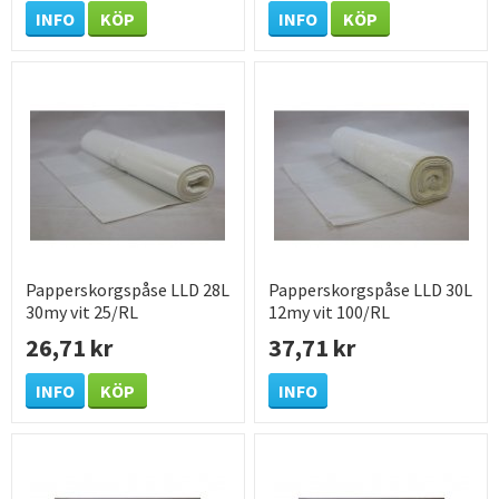
INFO
KÖP
INFO
KÖP
Papperskorgspåse LLD 28L
Papperskorgspåse LLD 30L
30my vit 25/RL
12my vit 100/RL
26,71 kr
37,71 kr
INFO
KÖP
INFO