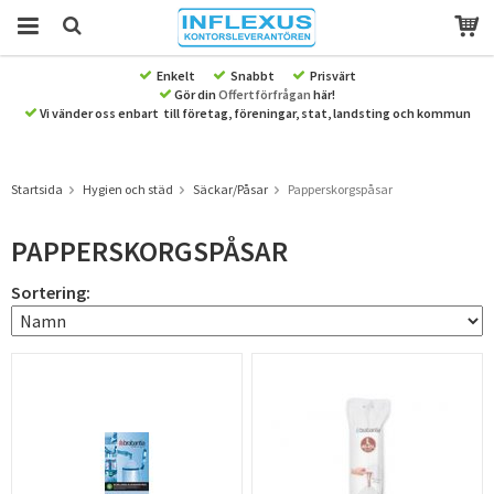
Enkelt
Snabbt
Prisvärt
Gör din
Offertförfrågan
här!
Produkten har blivit tillagd i varukorgen
Vi vänder oss enbart till företag, föreningar, stat, landsting och kommun
Startsida
Hygien och städ
Säckar/Påsar
Papperskorgspåsar
PAPPERSKORGSPÅSAR
Sortering: