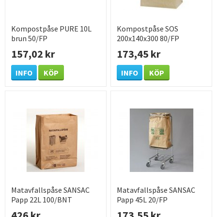
Kompostpåse PURE 10L
Kompostpåse SOS
brun 50/FP
200x140x300 80/FP
157,02 kr
173,45 kr
INFO
KÖP
INFO
KÖP
Matavfallspåse SANSAC
Matavfallspåse SANSAC
Papp 22L 100/BNT
Papp 45L 20/FP
426 kr
173,55 kr