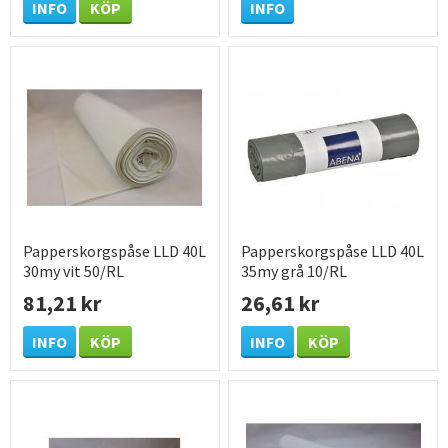
INFO
KÖP
INFO
Papperskorgspåse LLD 40L
Papperskorgspåse LLD 40L
30my vit 50/RL
35my grå 10/RL
81,21 kr
26,61 kr
INFO
KÖP
INFO
KÖP