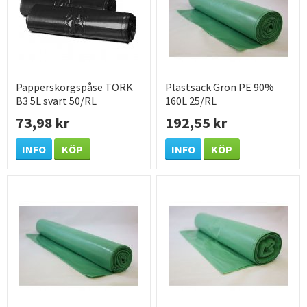
Papperskorgspåse TORK
Plastsäck Grön PE 90%
B3 5L svart 50/RL
160L 25/RL
73,98 kr
192,55 kr
INFO
KÖP
INFO
KÖP