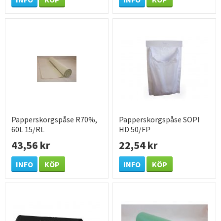
Papperskorgspåse R70%,
Papperskorgspåse SOPI
60L 15/RL
HD 50/FP
43,56 kr
22,54 kr
INFO
KÖP
INFO
KÖP