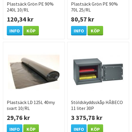
Plastsäck Grön PE 90%
Plastsäck Grön PE 90%
240L 10/RL
70L 25/RL
120,34 kr
80,57 kr
INFO
KÖP
INFO
KÖP
Plastsäck LD 125L 40my
Stöldskyddsskåp HÅBECO
svart 10/RL
11 liter 30P
29,76 kr
3 375,78 kr
INFO
KÖP
INFO
KÖP