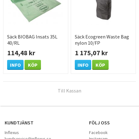
Säck BIOBAG Insats 35L
Säck Ecogreen Waste Bag
40/RL
nylon 10/FP
114,48 kr
1 175,07 kr
INFO
KÖP
INFO
KÖP
Till Kassan
KUNDTJÄNST
FÖLJ OSS
Inflexus
Facebook
kundservice@inflexus.se
Instagram