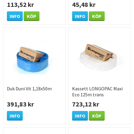
113,52 kr
45,48 kr
INFO
KÖP
INFO
KÖP
Duk Duni Vit 1,18x50m
Kassett LONGOPAC Maxi
Eco 125m trans
391,83 kr
723,12 kr
INFO
INFO
KÖP