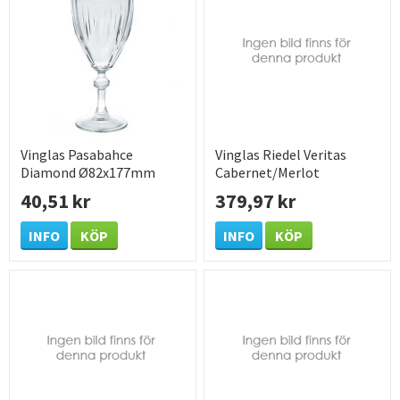
Vinglas Pasabahce
Vinglas Riedel Veritas
Diamond Ø82x177mm
Cabernet/Merlot
24,5cl
Ø95x235mm 63cl
40,51 kr
379,97 kr
INFO
KÖP
INFO
KÖP