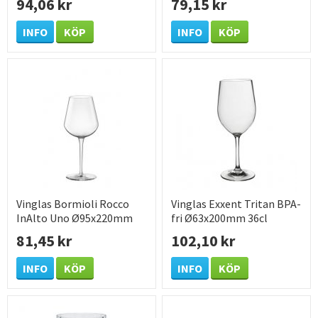
94,06 kr
79,15 kr
INFO
KÖP
INFO
KÖP
Vinglas Bormioli Rocco
Vinglas Exxent Tritan BPA-
InAlto Uno Ø95x220mm
fri Ø63x200mm 36cl
47cl
81,45 kr
102,10 kr
INFO
KÖP
INFO
KÖP