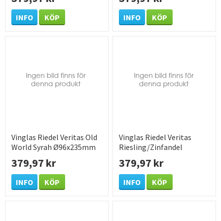
INFO
KÖP
INFO
KÖP
Vinglas Riedel Veritas Old
Vinglas Riedel Veritas
World Syrah Ø96x235mm
Riesling/Zinfandel
60cl
Ø79x235mm 40cl
379,97 kr
379,97 kr
INFO
KÖP
INFO
KÖP