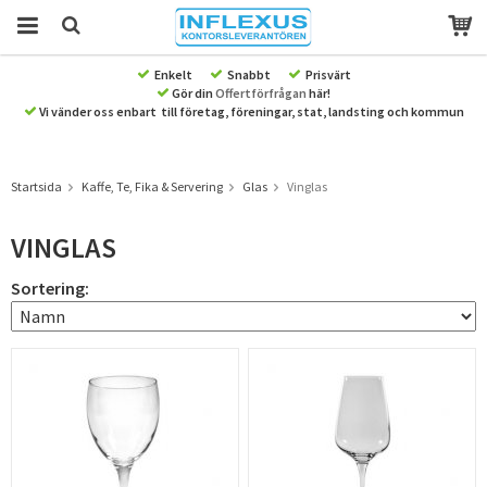
Enkelt
Snabbt
Prisvärt
Gör din
Offertförfrågan
här!
Produkten har blivit tillagd i varukorgen
Vi vänder oss enbart till företag, föreningar, stat, landsting och kommun
Startsida
Kaffe, Te, Fika & Servering
Glas
Vinglas
VINGLAS
Sortering: