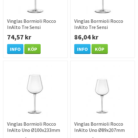
Vinglas Bormioli Rocco
Vinglas Bormioli Rocco
InAlto Tre Sensi
InAlto Tre Sensi
Ø85x220mm 43cl
Ø91.5x235mm 55cl
74,57 kr
86,04 kr
INFO
KÖP
INFO
KÖP
Vinglas Bormioli Rocco
Vinglas Bormioli Rocco
InAlto Uno Ø100x233mm
InAlto Uno Ø89x207mm
56cl
38cl