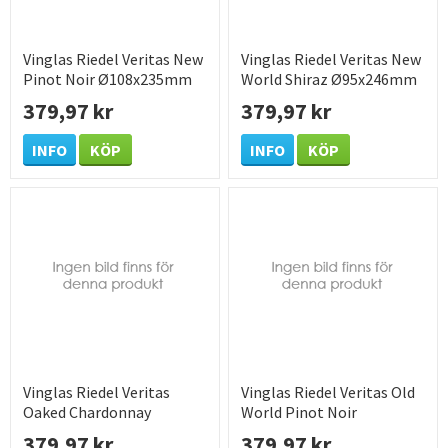
Vinglas Riedel Veritas New
Vinglas Riedel Veritas New
Pinot Noir Ø108x235mm
World Shiraz Ø95x246mm
80cl
65cl
379,97 kr
379,97 kr
INFO
KÖP
INFO
KÖP
Vinglas Riedel Veritas
Vinglas Riedel Veritas Old
Oaked Chardonnay
World Pinot Noir
Ø108x217mm 62cl
Ø108x235mm 71cl
379,97 kr
379,97 kr