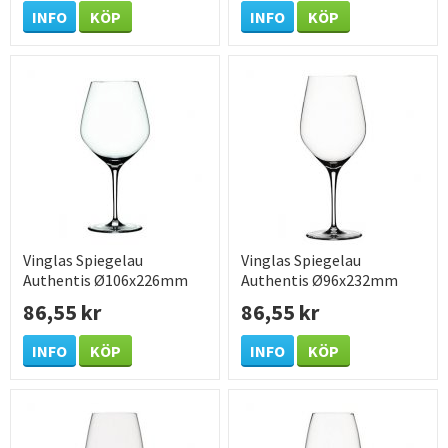
INFO
KÖP
INFO
KÖP
Vinglas Spiegelau
Vinglas Spiegelau
Authentis Ø106x226mm
Authentis Ø96x232mm
75cl
65cl
86,55 kr
86,55 kr
INFO
KÖP
INFO
KÖP