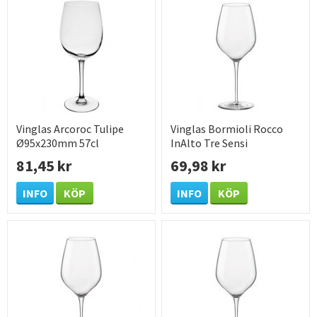
Vinglas Arcoroc Tulipe
Vinglas Bormioli Rocco
Ø95x230mm 57cl
InAlto Tre Sensi
Ø76.5x204mm 30,5cl
81,45 kr
69,98 kr
INFO
KÖP
INFO
KÖP