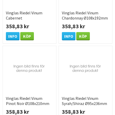
Vinglas Riedel Vinum
Vinglas Riedel Vinum
Cabernet
Chardonnay Ø108x192mm
Sauvignon/Merlot
60cl
358,83 kr
358,83 kr
Ø95x225mm 61cl
INFO
KÖP
INFO
KÖP
Vinglas Riedel Vinum
Vinglas Riedel Vinum
Pinot Noir Ø108x210mm
Syrah/Shiraz Ø95x236mm
70cl
70cl
358,83 kr
358,83 kr