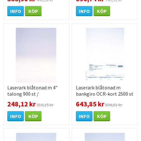
INFO
KÖP
INFO
KÖP
Laserark blåtonad m 4"
Laserark blåtonad m
talong 900 st /
bankgiro OCR-kort 2500 st
förpackning
/ förpackning
248,12 kr
643,85 kr
310,15 kr
804,81 kr
INFO
KÖP
INFO
KÖP