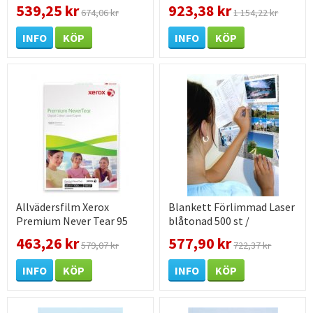
mic A4 100 st /
mic A3 100 st /
539,25 kr
923,38 kr
674,06 kr
1 154,22 kr
förpackning
förpackning
INFO
KÖP
INFO
KÖP
Allvädersfilm Xerox
Blankett Förlimmad Laser
Premium Never Tear 95
blåtonad 500 st /
mic A4 100 st /
förpackning
463,26 kr
577,90 kr
579,07 kr
722,37 kr
förpackning
INFO
KÖP
INFO
KÖP