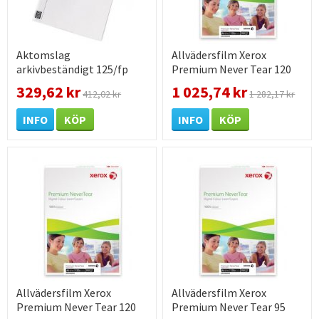
Aktomslag
Allvädersfilm Xerox
arkivbeständigt 125/fp
Premium Never Tear 120
230x300mm 120g 125 st /
mic A3 100 st /
329,62 kr
1 025,74 kr
412,02 kr
1 282,17 kr
förpackning
förpackning
INFO
KÖP
INFO
KÖP
Allvädersfilm Xerox
Allvädersfilm Xerox
Premium Never Tear 120
Premium Never Tear 95