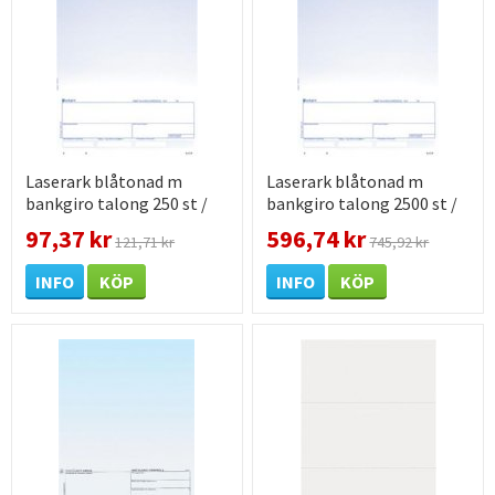
Laserark blåtonad m
Laserark blåtonad m
bankgiro talong 250 st /
bankgiro talong 2500 st /
förpackning
förpackning
97,37 kr
596,74 kr
121,71 kr
745,92 kr
INFO
KÖP
INFO
KÖP