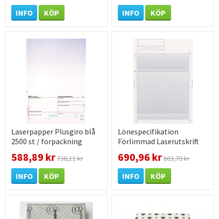
INFO
KÖP
INFO
KÖP
Laserpapper Plusgiro blå
Lönespecifikation
2500 st / förpackning
Förlimmad Laserutskrift
spcs hogia 500 st /
588,89 kr
690,96 kr
736,11 kr
863,70 kr
förpackning
INFO
KÖP
INFO
KÖP