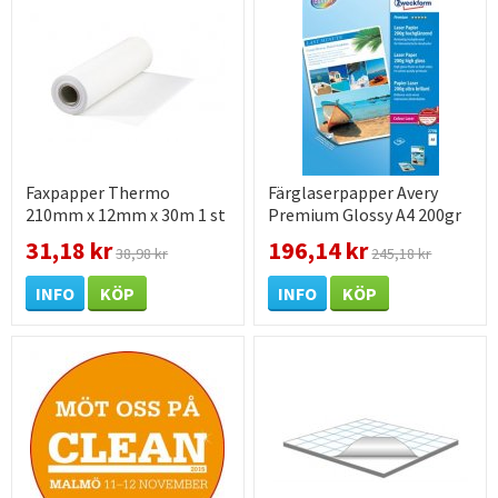
Faxpapper Thermo
Färglaserpapper Avery
210mm x 12mm x 30m 1 st
Premium Glossy A4 200gr
/ förpackning
100 st / förpackning
31,18 kr
196,14 kr
38,98 kr
245,18 kr
INFO
KÖP
INFO
KÖP