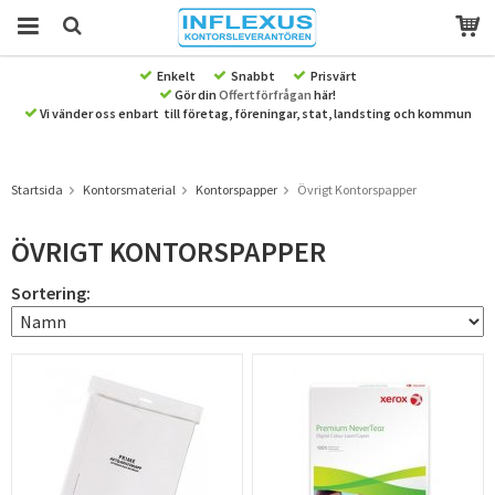
Enkelt
Snabbt
Prisvärt
Gör din
Offertförfrågan
här!
Produkten har blivit tillagd i varukorgen
Vi vänder oss enbart till företag, föreningar, stat, landsting och kommun
Startsida
Kontorsmaterial
Kontorspapper
Övrigt Kontorspapper
ÖVRIGT KONTORSPAPPER
Sortering: