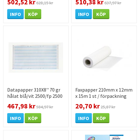
502,52 kr
510,38 kr
628,15 kr
637,97 kr
INFO
KÖP
INFO
KÖP
Datapapper 310X8'' 70 gr
Faxpapper 210mm x 12mm
hålat blå/vit 2500/fp 2500
x 15m 1 st / förpackning
st / förpackning
467,98 kr
20,70 kr
584,97 kr
25,87 kr
INFO
KÖP
INFO
KÖP