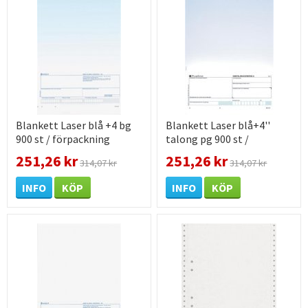
Blankett Laser blå +4 bg
Blankett Laser blå+4''
900 st / förpackning
talong pg 900 st /
förpackning
251,26 kr
251,26 kr
314,07 kr
314,07 kr
INFO
KÖP
INFO
KÖP