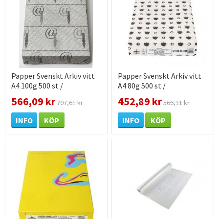
Papper Svenskt Arkiv vitt
Papper Svenskt Arkiv vitt
A4 100g 500 st /
A4 80g 500 st /
förpackning
förpackning
566,09 kr
452,89 kr
707,61 kr
566,11 kr
INFO
KÖP
INFO
KÖP