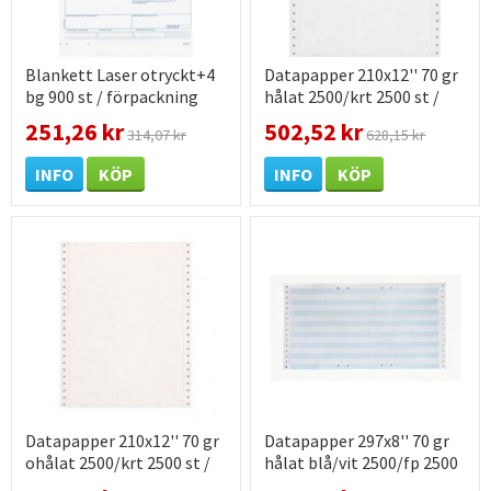
Blankett Laser otryckt+4
Datapapper 210x12'' 70 gr
bg 900 st / förpackning
hålat 2500/krt 2500 st /
förpackning
251,26 kr
502,52 kr
314,07 kr
628,15 kr
INFO
KÖP
INFO
KÖP
Datapapper 210x12'' 70 gr
Datapapper 297x8'' 70 gr
ohålat 2500/krt 2500 st /
hålat blå/vit 2500/fp 2500
förpackning
st / förpackning