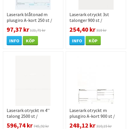
Laserark blåtonad m
Laserark otryckt 3st
plusgiro A-kort 250 st /
talonger 900 st /
förpackning
förpackning
97,37 kr
254,40 kr
121,71 kr
318 kr
INFO
KÖP
INFO
KÖP
Laserark otryckt m 4''
Laserark otryckt m
talong 2500 st /
plusgiro A-kort 900 st /
förpackning
förpackning
596,74 kr
248,12 kr
745,92 kr
310,15 kr