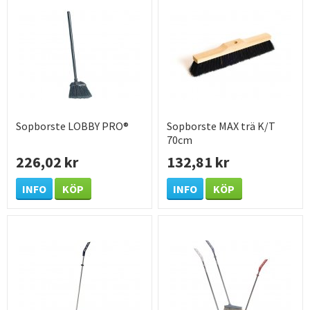
Sopborste LOBBY PRO®
Sopborste MAX trä K/T
70cm
226,02 kr
132,81 kr
INFO
KÖP
INFO
KÖP