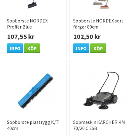
Sopborste NORDEX
Sopborste NORDEX sort.
Proffer Blue
färger 80cm
107,55 kr
102,50 kr
INFO
KÖP
INFO
KÖP
Sopborste plastrygg K/T
Sopmaskin KÄRCHER KM
40cm
70/20 C 2SB