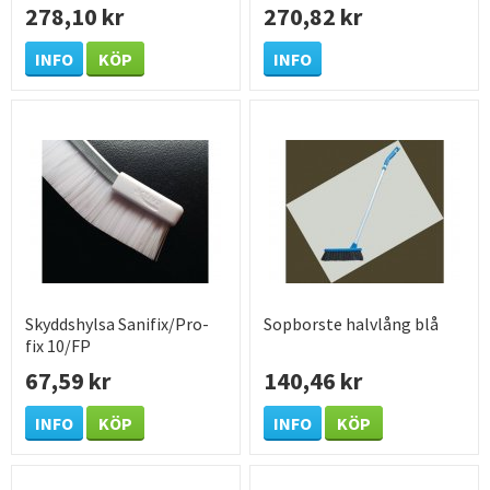
278,10 kr
270,82 kr
INFO
KÖP
INFO
Skyddshylsa Sanifix/Pro-
Sopborste halvlång blå
fix 10/FP
67,59 kr
140,46 kr
INFO
KÖP
INFO
KÖP