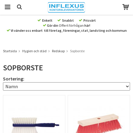
Enkelt
Snabbt
Prisvärt
Gör din
Offertförfrågan
här!
Produkten har blivit tillagd i varukorgen
Vi vänder oss enbart till företag, föreningar, stat, landsting och kommun
Startsida
Hygien och städ
Redskap
Sopborste
SOPBORSTE
Sortering: