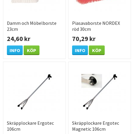
Damm och Möbelborste
Piasavaborste NORDEX
23cm
röd 30cm
24,60 kr
70,29 kr
INFO
KÖP
INFO
KÖP
Skräpplockare Ergotec
Skräpplockare Ergotec
106cm
Magnetic 106cm