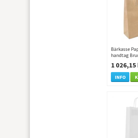
Bärkasse Pa
handtag Bru
/KRT
1 026,15 
INFO