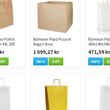
pp Platta
Bärkasse Papp Pizza &
Bärkasse Pap
n 44L 200
Bageri Brun
260x140x340
365x330x320mm 200
/KRT
kr
1 899,27 kr
471,59 k
/KRT
KÖP
INFO
KÖP
INFO
K