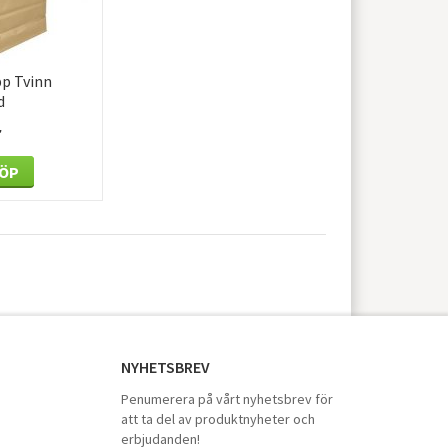
p Tvinn
d
0mm 250
r
ÖP
NYHETSBREV
Penumerera på vårt nyhetsbrev för
att ta del av produktnyheter och
erbjudanden!