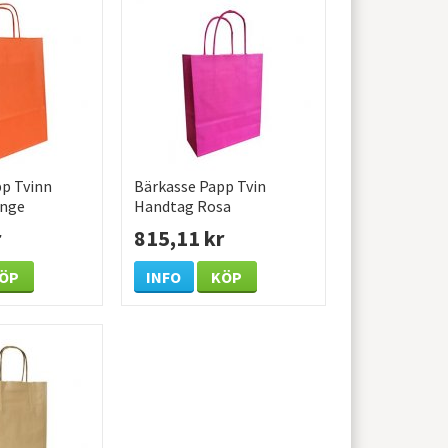
p Tvinn
Bärkasse Papp Tvin
ange
Handtag Rosa
mm 300 /KRT
320x120x400mm 200
r
815,11 kr
/KRT
ÖP
INFO
KÖP