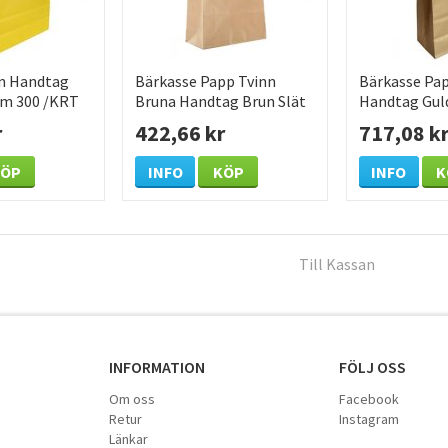
in Handtag
Bärkasse Papp Tvinn
Bärkasse Pap
cm 300 /KRT
Bruna Handtag Brun Slät
Handtag Gul
Kraft 180x80x220mm 300
220x100x31
r
422,66 kr
717,08 k
/KRT
/KRT
KÖP
INFO
KÖP
INFO
K
Till Kassan
INFORMATION
FÖLJ OSS
Om oss
Facebook
Retur
Instagram
Länkar