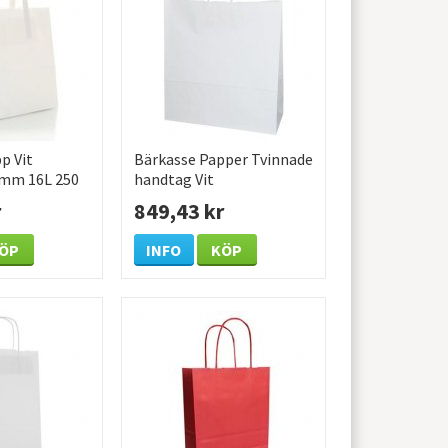
p Vit
Bärkasse Papper Tvinnade
mm 16L 250
handtag Vit
450x170x480mm 150
r
849,43 kr
/KRT
ÖP
INFO
KÖP