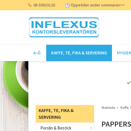
08-50033120
Öppetider under sommaren>>
A-Ö
KAFFE, TE, FIKA & SERVERING
HYGIEN
Startsida
Kaffe, 
KAFFE, TE, FIKA &
SERVERING
PAPPER
Porslin & Bestick