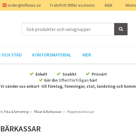
order@inflexus.se
Fraktfritt 995kr ex.moms
B&B
Moms 
 OCH STÄD
KONTORSMATERIAL
MER
Enkelt
Snabbt
Prisvärt
Gör din
Offertförfrågan
här!
Vi vänder oss enbart till företag, föreningar, stat, landsting och kom
Te, Fika & Servering
Påsar & Bärkassar
Pappersbärkassar
SBÄRKASSAR