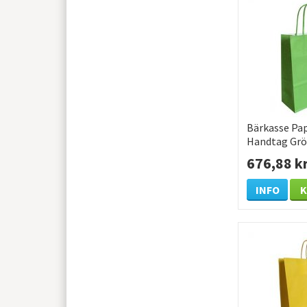
Bärkasse Pa
Handtag Gr
220x100x31
676,88 k
/KRT
INFO