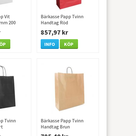
p Vit
Bärkasse Papp Tvinn
0mm 200
Handtag Röd
320x120x410mm 200
r
857,97 kr
/KRT
ÖP
INFO
KÖP
p Tvinn
Bärkasse Papp Tvinn
rt
Handtag Brun
0mm 250
450x170x480mm 150