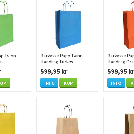
pp Tvinn
Bärkasse Papp Tvinn
Bärkasse Pap
ön
Handtag Turkos
Handtag Or
0mm 200
180x80x220mm 300 /KRT
180x80x220
r
599,95 kr
599,95 k
KÖP
INFO
KÖP
INFO
K