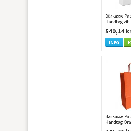
Bärkasse Pa
Handtag vit
220x100x31
540,14 k
/KRT
INFO
Bärkasse Pa
Handtag Or
320x120x41