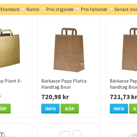
Standard
Namn
Pris stigande
Pris fallande
Senast inl
p Plant X-
Bärkasse Papp Platta
Bärkasse Pap
Handtag Brun
handtag Brun
0mm 250
320x160x390mm 26L 200
/KRT
r
720,98 kr
721,73 k
/KRT
KÖP
INFO
KÖP
INFO
K