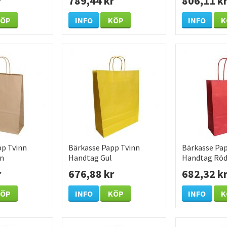
r
789,44 kr
806,11 k
/KRT
/KRT
KÖP
INFO
KÖP
INFO
K
pp Tvinn
Bärkasse Papp Tvinn
Bärkasse Pap
un
Handtag Gul
Handtag Rö
0mm 175
220x100x310mm 200
220x100x31
r
676,88 kr
682,32 k
/KRT
/KRT
KÖP
INFO
KÖP
INFO
K