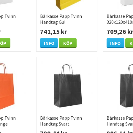
pp Tvinn
Bärkasse Papp Tvinn
Bärkasse Pap
Handtag Gul
320x120x41
0mm 250
320x120x410mm 200
/KRT
r
741,15 kr
709,26 k
/KRT
KÖP
INFO
KÖP
INFO
K
pp Tvinn
Bärkasse Papp Tvinn
Bärkasse Pap
ange
Handtag Svart
Handtag Sva
0mm 200
320x120x410mm 200
260x120x35