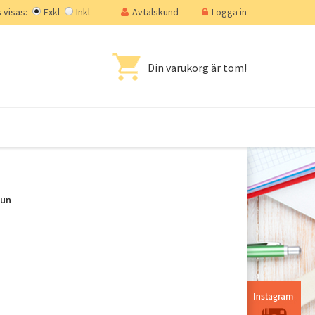
visas:
Exkl
Inkl
Avtalskund
Logga in
Din varukorg är tom!
mun