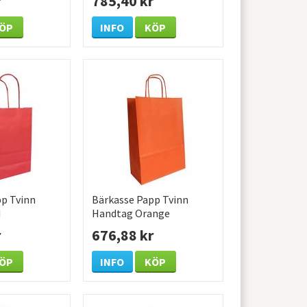
r
785,40 kr
/KRT
ÖP
INFO
KÖP
p Tvinn
Bärkasse Papp Tvinn
d
Handtag Orange
0mm 250
220x100x310mm 200
r
676,88 kr
/KRT
ÖP
INFO
KÖP