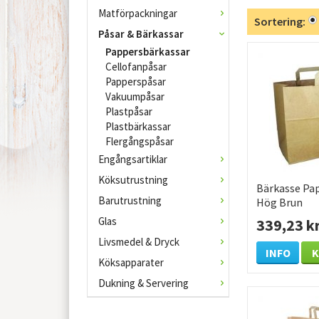
Matförpackningar
Sortering:
Påsar & Bärkassar
Pappersbärkassar
Cellofanpåsar
Papperspåsar
Vakuumpåsar
Plastpåsar
Plastbärkassar
Flergångspåsar
Engångsartiklar
Köksutrustning
Bärkasse Pap
Barutrustning
Hög Brun
350x170x29
Glas
339,23 k
/KRT
Livsmedel & Dryck
INFO
Köksapparater
Dukning & Servering