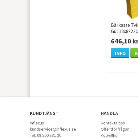
Bärkasse Tv
Gul 18x8x22
646,10 k
INFO
KUNDTJÄNST
HANDLA
Inflexus
Kontakta oss
kundservice@inflexus.se
Offertförfrågan
Tel: 08 500 331 20
Köpvillkor