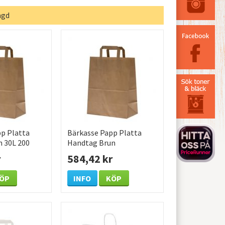
agd
p Platta
Bärkasse Papp Platta
 30L 200
Handtag Brun
320x170x430mm 30L 225
r
584,42 kr
/KRT
ÖP
INFO
KÖP