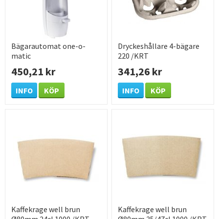
Bägarautomat one-o-
Dryckeshållare 4-bägare
matic
220 /KRT
450,21 kr
341,26 kr
INFO
KÖP
INFO
KÖP
Kaffekrage well brun
Kaffekrage well brun
Ø80mm 24cl 1000 /KRT
Ø80mm 35/47cl 1000 /KRT