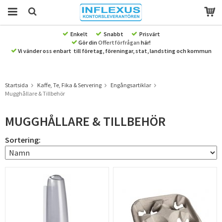
Enkelt
Snabbt
Prisvärt
Gör din
Offertförfrågan
här!
Produkten har blivit tillagd i varukorgen
Vi vänder oss enbart till företag, föreningar, stat, landsting och kommun
Startsida
Kaffe, Te, Fika & Servering
Engångsartiklar
Mugghållare & Tillbehör
MUGGHÅLLARE & TILLBEHÖR
Sortering: