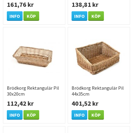
161,76 kr
138,81 kr
INFO
KÖP
INFO
KÖP
Brödkorg Rektangulär Pil
Brödkorg Rektangulär Pil
30x20cm
44x35cm
112,42 kr
401,52 kr
INFO
KÖP
INFO
KÖP