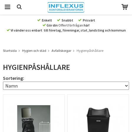
Enkelt
Snabbt
Prisvärt
Gör din
Offertförfrågan
här!
Produkten har blivit tillagd i varukorgen
Vi vänder oss enbart till företag, föreningar, stat, landsting och kommun
Startsida
Hygien och städ
Avfallskorgar
Hygienpåshållare
HYGIENPÅSHÅLLARE
Sortering: