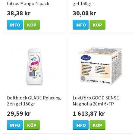
Citrus Mango 4-pack
gel 150gr
38,38 kr
30,08 kr
INFO
KÖP
INFO
KÖP
Doftblock GLADE Relaxing
Luktförb.GOOD SENSE
Zen gel 150gr
Magnolia 20ml 6/FP
29,59 kr
1 613,87 kr
INFO
KÖP
INFO
KÖP