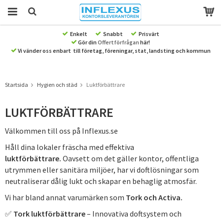
Enkelt
Snabbt
Prisvärt
Gör din
Offertförfrågan
här!
Produkten har blivit tillagd i varukorgen
Vi vänder oss enbart till företag, föreningar, stat, landsting och kommun
Startsida
Hygien och städ
Luktförbättrare
LUKTFÖRBÄTTRARE
Välkommen till oss på Inflexus.se
Håll dina lokaler fräscha med effektiva
luktförbättrare.
Oavsett om det gäller kontor, offentliga
utrymmen eller sanitära miljöer, har vi doftlösningar som
neutraliserar dålig lukt och skapar en behaglig atmosfär.
Vi har bland annat varumärken som
Tork och Activa.
✅
Tork luktförbättrare
– Innovativa doftsystem och