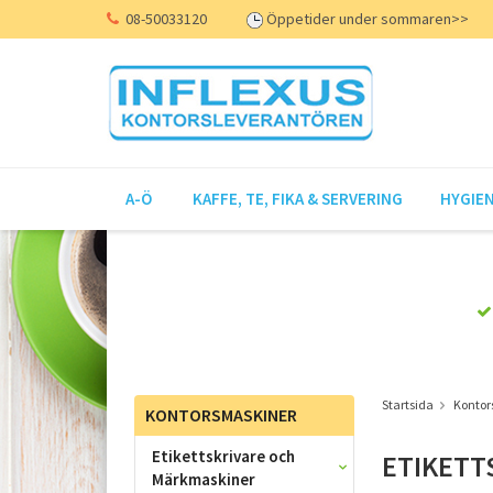
08-50033120
Öppetider under sommaren>>
A-Ö
KAFFE, TE, FIKA & SERVERING
HYGIEN
Startsida
Kontor
KONTORSMASKINER
Etikettskrivare och
ETIKETT
Märkmaskiner