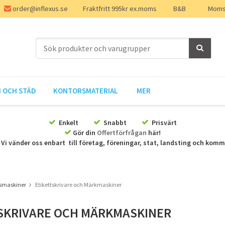
order@inflexus.se
Fraktfritt 995kr ex.moms
B&B
Moms 
 OCH STÄD
KONTORSMATERIAL
MER
Enkelt
Snabbt
Prisvärt
Gör din
Offertförfrågan
här!
Vi vänder oss enbart till företag, föreningar, stat, landsting och kom
smaskiner
Etikettskrivare och Märkmaskiner
SKRIVARE OCH MÄRKMASKINER