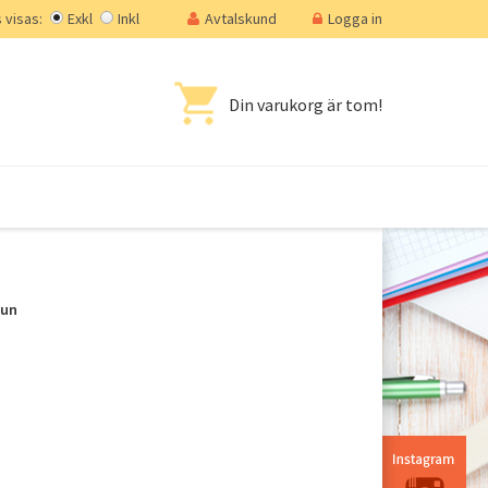
visas:
Exkl
Inkl
Avtalskund
Logga in
Din varukorg är tom!
mun