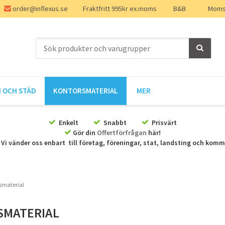
order@inflexus.se
Fraktfritt 995kr ex.moms
B&B
Moms 
 OCH STÄD
KONTORSMATERIAL
MER
Enkelt
Snabbt
Prisvärt
Gör din
Offertförfrågan
här!
Vi vänder oss enbart till företag, föreningar, stat, landsting och kom
smaterial
SMATERIAL