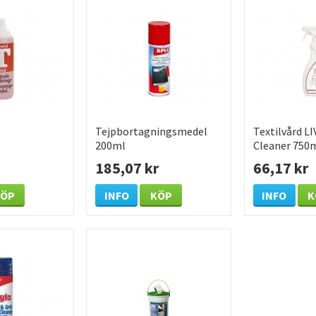
Tejpbortagningsmedel
Textilvård LI
200ml
Cleaner 750
185,07 kr
66,17 kr
KÖP
INFO
KÖP
INFO
K