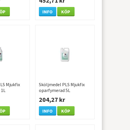
r
452,71 kr
ÖP
INFO
KÖP
LS Mjukfix
Sköljmedel PLS Mjukfix
 1L
oparfymerad 5L
204,27 kr
ÖP
INFO
KÖP