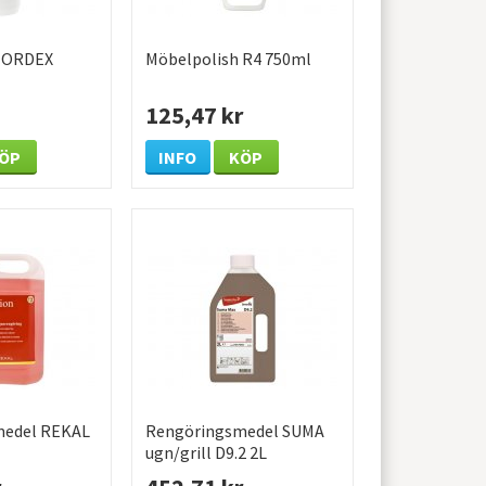
NORDEX
Möbelpolish R4 750ml
125,47 kr
ÖP
INFO
KÖP
medel REKAL
Rengöringsmedel SUMA
ugn/grill D9.2 2L