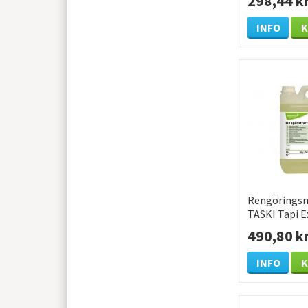
298,44 k
INFO
Rengörings
TASKI Tapi E
490,80 k
INFO