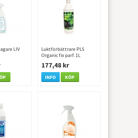
agare LIV
Luktförbättrare PLS
Organic fix parf. 1L
r
177,48 kr
ÖP
INFO
KÖP