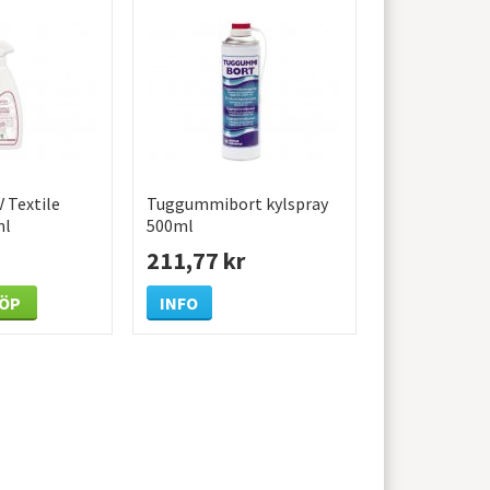
V Textile
Tuggummibort kylspray
ml
500ml
211,77 kr
ÖP
INFO