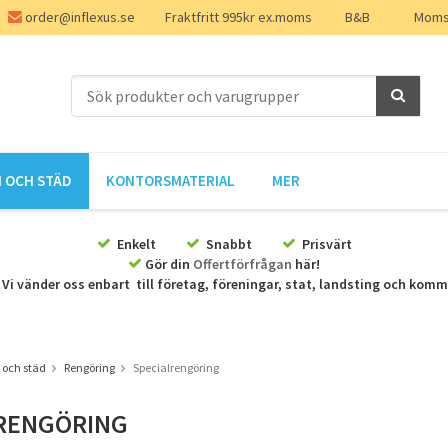
order@inflexus.se
Fraktfritt 995kr ex.moms
B&B
Moms 
 OCH STÄD
KONTORSMATERIAL
MER
Enkelt
Snabbt
Prisvärt
Gör din
Offertförfrågan
här!
Vi vänder oss enbart till företag, föreningar, stat, landsting och kom
 och städ
Rengöring
Specialrengöring
RENGÖRING