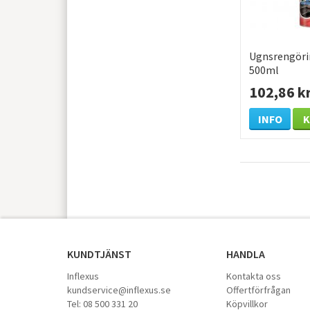
Ugnsrengör
500ml
102,86 k
INFO
KUNDTJÄNST
HANDLA
Inflexus
Kontakta oss
kundservice@inflexus.se
Offertförfrågan
Tel: 08 500 331 20
Köpvillkor