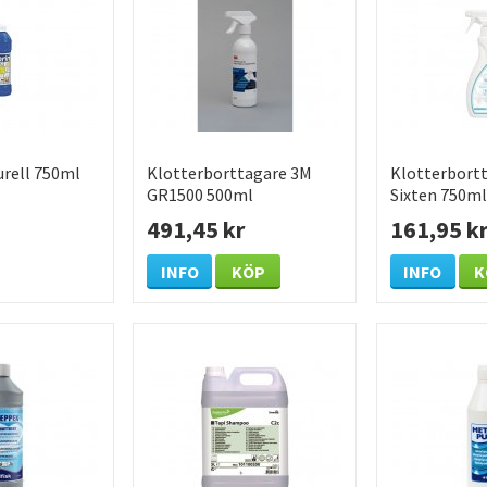
rell 750ml
Klotterborttagare 3M
Klotterbortt
GR1500 500ml
Sixten 750ml
491,45 kr
161,95 k
INFO
KÖP
INFO
K