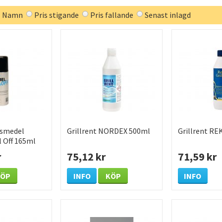
Namn
Pris stigande
Pris fallande
Senast inlagd
gsmedel
Grillrent NORDEX 500ml
Grillrent RE
 Off 165ml
r
75,12 kr
71,59 kr
KÖP
INFO
KÖP
INFO