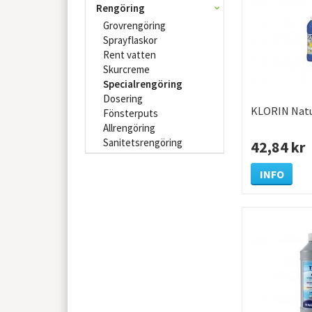
Rengöring
Grovrengöring
Sprayflaskor
Rent vatten
Skurcreme
Specialrengöring
Dosering
KLORIN Natu
Fönsterputs
Allrengöring
Sanitetsrengöring
42,84 kr
INFO