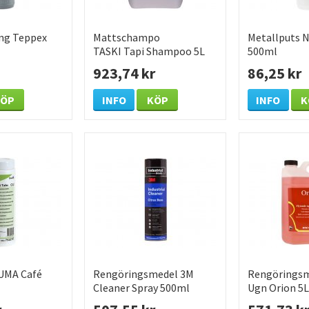
ng Teppex
Mattschampo
Metallputs 
TASKI Tapi Shampoo 5L
500ml
923,74 kr
86,25 kr
KÖP
INFO
KÖP
INFO
K
UMA Café
Rengöringsmedel 3M
Rengörings
Cleaner Spray 500ml
Ugn Orion 5L