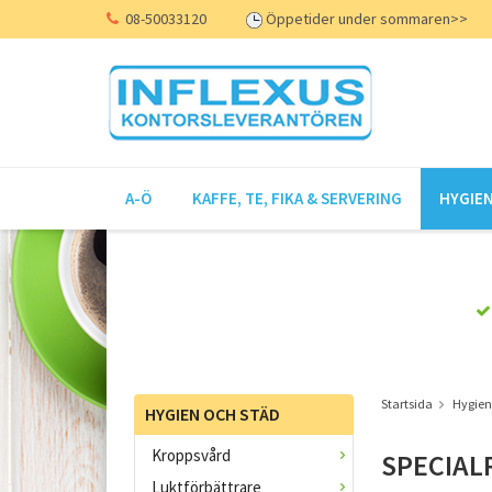
08-50033120
Öppetider under sommaren>>
A-Ö
KAFFE, TE, FIKA & SERVERING
HYGIEN
Startsida
Hygien
HYGIEN OCH STÄD
Kroppsvård
SPECIAL
Luktförbättrare