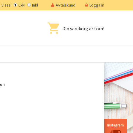
visas:
Exkl
Inkl
Avtalskund
Logga in
Din varukorg är tom!
mun