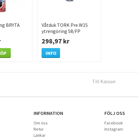
ing BRYTA
Våtduk TORK Pre W15
ytrengöring 58/FP
r
298,97 kr
KÖP
INFO
Till Kassan
INFORMATION
FÖLJ OSS
Om oss
Facebook
Retur
Instagram
Länkar