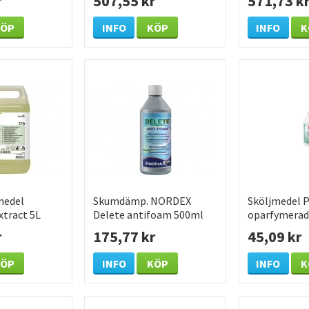
r
507,55 kr
571,73 k
KÖP
INFO
KÖP
INFO
K
medel
Skumdämp. NORDEX
Sköljmedel P
xtract 5L
Delete antifoam 500ml
oparfymerad
r
175,77 kr
45,09 kr
KÖP
INFO
KÖP
INFO
K