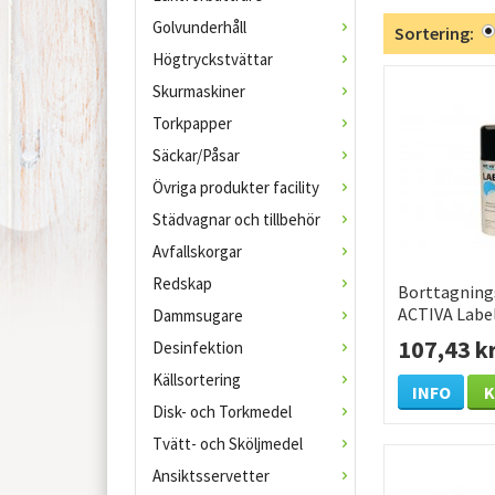
Golvunderhåll
Sortering:
Högtryckstvättar
Skurmaskiner
Torkpapper
Säckar/Påsar
Övriga produkter facility
Städvagnar och tillbehör
Avfallskorgar
Redskap
Borttagnin
ACTIVA Label
Dammsugare
107,43 k
Desinfektion
Källsortering
INFO
Disk- och Torkmedel
Tvätt- och Sköljmedel
Ansiktsservetter