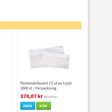
Packsedelkuvert C5 utan tryck
1000 st / förpackning
370,07 kr
462,59 kr
INFO
KÖP