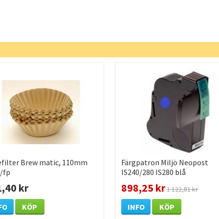
efilter Brew matic, 110mm
Färgpatron Miljö Neopost
/fp
IS240/280 IS280 blå
,40 kr
898,25 kr
1 122,81 kr
FO
KÖP
INFO
KÖP