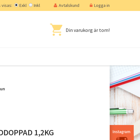
visas:
Exkl
Inkl
Avtalskund
Logga in
Din varukorg är tom!
mun
DDOPPAD 1,2KG