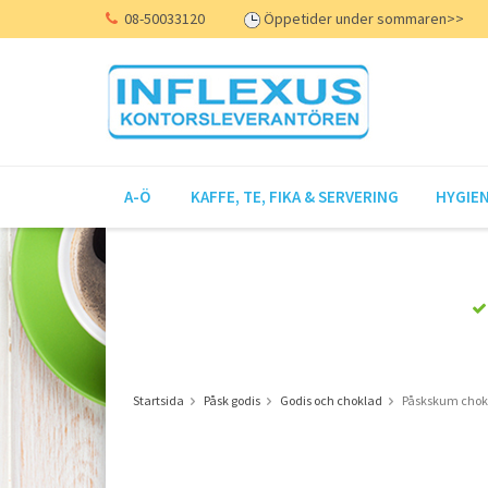
08-50033120
Öppetider under sommaren>>
A-Ö
KAFFE, TE, FIKA & SERVERING
HYGIEN
Startsida
Påsk godis
Godis och choklad
Påskskum chok