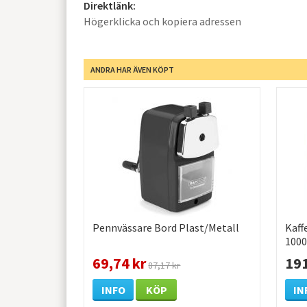
Direktlänk:
Högerklicka och kopiera adressen
ANDRA HAR ÄVEN KÖPT
Pennvässare Bord Plast/Metall
Kaff
1000
69,74 kr
191
87,17 kr
INFO
KÖP
IN