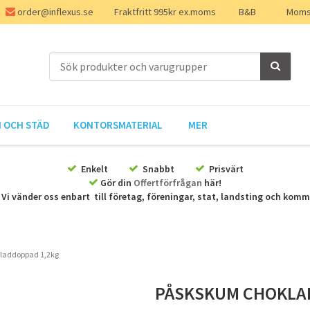
order@inflexus.se
Fraktfritt 995kr ex.moms
B&B
Moms 
 OCH STÄD
KONTORSMATERIAL
MER
Enkelt
Snabbt
Prisvärt
Gör din
Offertförfrågan
här!
Vi vänder oss enbart till företag, föreningar, stat, landsting och kom
laddoppad 1,2kg
PÅSKSKUM CHOKLA