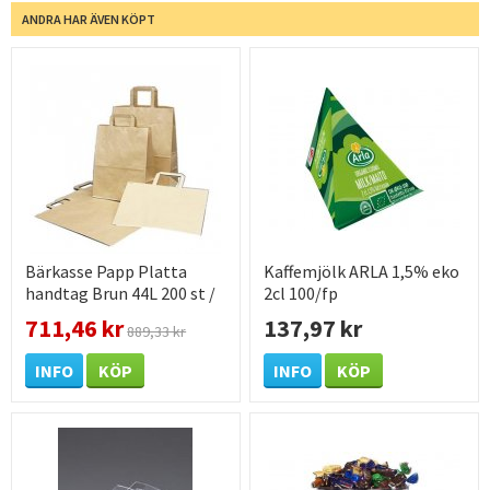
ANDRA HAR ÄVEN KÖPT
Bärkasse Papp Platta
Kaffemjölk ARLA 1,5% eko
handtag Brun 44L 200 st /
2cl 100/fp
förpackning
711,46 kr
137,97 kr
889,33 kr
INFO
KÖP
INFO
KÖP