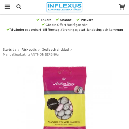
Enkelt
Snabbt
Prisvärt
Gör din
Offertförfrågan
här!
Produkten har blivit tillagd i varukorgen
Vi vänder oss enbart till företag, föreningar, stat, landsting och kommun
Startsida
Påsk godis
Godis och choklad
Mandelägg Lakrits ANTHON BERG 80g