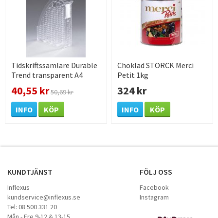
Tidskriftssamlare Durable
Choklad STORCK Merci
Trend transparent A4
Petit 1kg
40,55 kr
324 kr
50,69 kr
INFO
KÖP
INFO
KÖP
KUNDTJÄNST
FÖLJ OSS
Inflexus
Facebook
kundservice@inflexus.se
Instagram
Tel: 08 500 331 20
Mån - Fre 9-12 & 13-15