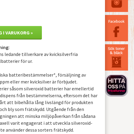
G I VARUKORG »
ning:
s ledande tillverkare av kvicksilverfria
batterier för ur.
eiska batteribestämmelser*, försäljning av
ppm eller mer kvicksilver är förbjudet.
ier såsom silveroxid batterier har emellertid
l dispens från bestämmelserna, eftersom det har
vårt att bibehålla lång livslängd för produkten
 och bly som frätskydd. Utgående från den
gningen att minska miljöpåverkan från sådana
xell varit engagerat i att utveckla silveroxid-
te använder dessa sorters frätskydd.