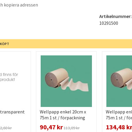
h kopiera adressen
Artikelnummer:
10291500
 KÖPT
 transparent
Wellpapp enkel 20cm x
Wellpapp en
75m 1 st / förpackning
75m 1 st / f
90,47 kr
134,48 k
2,60 kr
113,09 kr