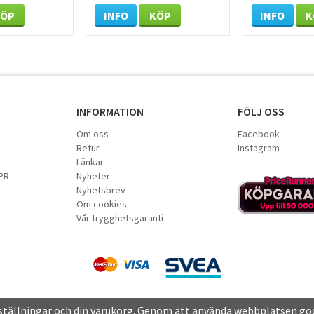
KÖP
INFO
KÖP
INFO
K
INFORMATION
FÖLJ OSS
Om oss
Facebook
Retur
Instagram
Länkar
PR
Nyheter
Nyhetsbrev
Om cookies
Vår trygghetsgaranti
nställningar och din varukorg. Genom att använda webbplatsen go