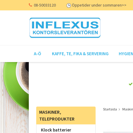
08-50033120
Öppetider under sommaren>>
A-Ö
KAFFE, TE, FIKA & SERVERING
HYGIEN
Startsida
Maskin
MASKINER,
TELEPRODUKTER
Klock batterier