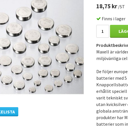
18,75 kr
/ST
Finns i lager
LÄG
Produktbeskriv
Maxell är världen
miljövänliga cell
De följer europ
batterier med 5 
Knappcellsbatter
erhållit speciel
varit tekniskt s
utan kvicksilver
globala ansträn
KELISTA
produkter har Ma
batterier som in