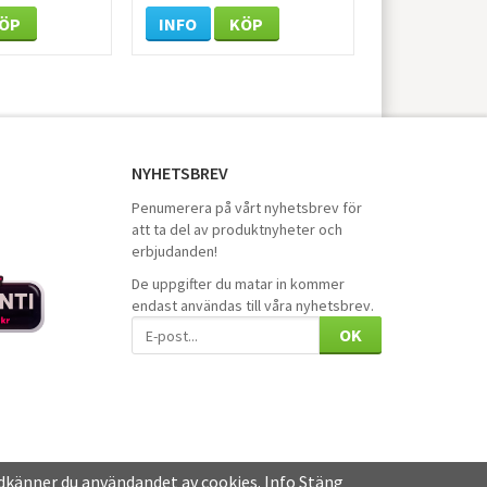
ÖP
INFO
KÖP
NYHETSBREV
Penumerera på vårt nyhetsbrev för
att ta del av produktnyheter och
erbjudanden!
De uppgifter du matar in kommer
endast användas till våra nyhetsbrev.
OK
dkänner du användandet av cookies.
Info
Stäng