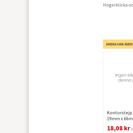
Högerklicka oc
ANDRA HAR ÄVEN
Kontorstejp
19mm x 66m
18,08 kr
2