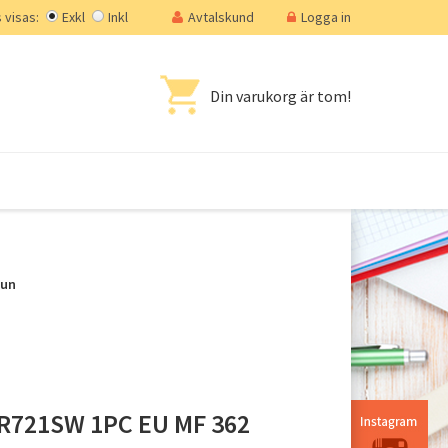
visas:
Exkl
Inkl
Avtalskund
Logga in
Din varukorg är tom!
mun
R721SW 1PC EU MF 362