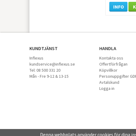
INFO
KUNDTJÄNST
HANDLA
Inflexus
Kontakta oss
kundservice@inflexus.se
Offertförfrågan
Tel: 08 500 331 20
Köpvillkor
Mån - Fre 9-12 & 13-15
Personuppgifter GD
Avtalskund
Logga in
Denna webbplats använder cookies för dina i