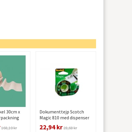
kel 30cm x
Dokumenttejp Scotch
örpackning
Magic 810 med dispenser
19mm x 7,5m 1 st /
r
22,94 kr
168,10 kr
28,68 kr
förpackning