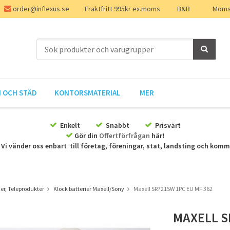
order@inflexus.se
Fraktfritt 995kr ex.moms
B&B
Moms 
 OCH STÄD
KONTORSMATERIAL
MER
Enkelt
Snabbt
Prisvärt
Gör din
Offertförfrågan
här!
Vi vänder oss enbart till företag, föreningar, stat, landsting och kom
er, Teleprodukter
Klock batterier Maxell/Sony
Maxell SR721SW 1PC EU MF 362
MAXELL S