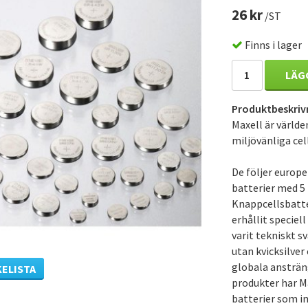
26 kr
/ST
Finns i lager
LÄG
Produktbeskriv
Maxell är världen
miljövänliga cell
De följer europ
batterier med 5 
Knappcellsbatter
erhållit speciel
varit tekniskt s
utan kvicksilver
globala ansträn
KELISTA
produkter har Ma
batterier som in