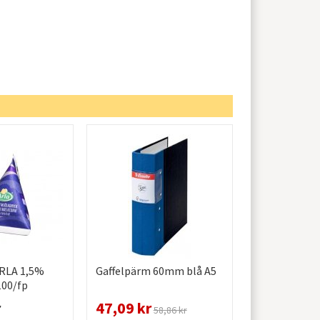
ARLA 1,5%
Gaffelpärm 60mm blå A5
100/fp
r
47,09 kr
58,86 kr