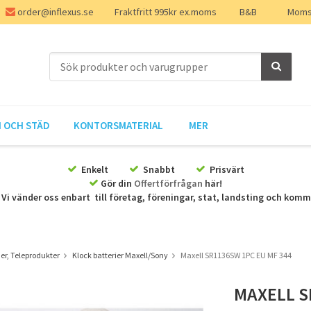
order@inflexus.se
Fraktfritt 995kr ex.moms
B&B
Moms 
 OCH STÄD
KONTORSMATERIAL
MER
Enkelt
Snabbt
Prisvärt
Gör din
Offertförfrågan
här!
Vi vänder oss enbart till företag, föreningar, stat, landsting och kom
er, Teleprodukter
Klock batterier Maxell/Sony
Maxell SR1136SW 1PC EU MF 344
MAXELL S