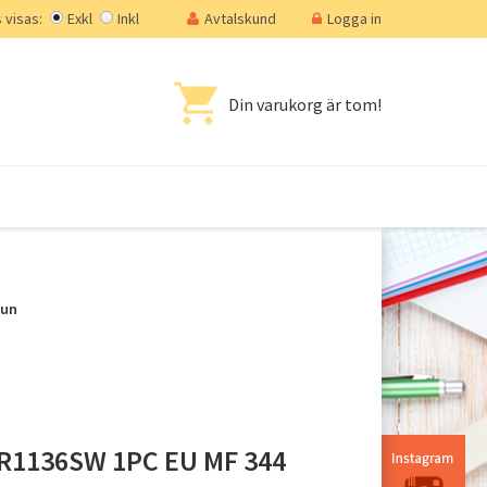
visas:
Exkl
Inkl
Avtalskund
Logga in
Din varukorg är tom!
mun
R1136SW 1PC EU MF 344