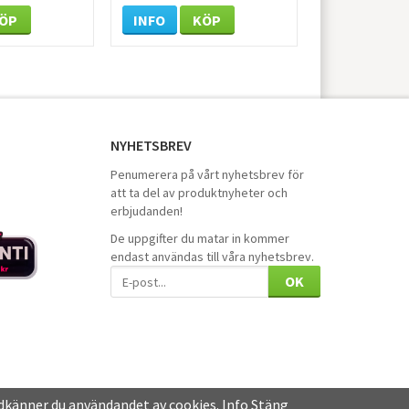
ÖP
INFO
KÖP
NYHETSBREV
Penumerera på vårt nyhetsbrev för
att ta del av produktnyheter och
erbjudanden!
De uppgifter du matar in kommer
endast användas till våra nyhetsbrev.
OK
dkänner du användandet av cookies.
Info
Stäng