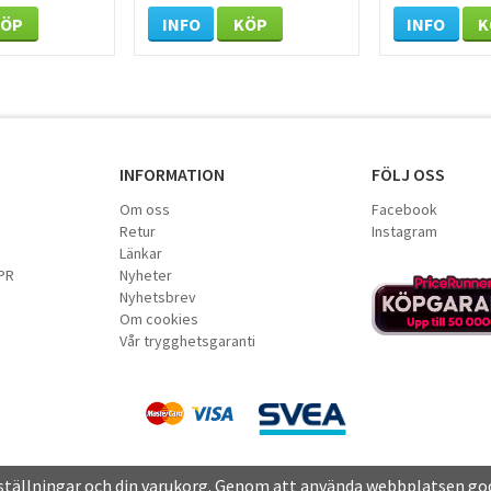
KÖP
INFO
KÖP
INFO
K
INFORMATION
FÖLJ OSS
Om oss
Facebook
Retur
Instagram
Länkar
PR
Nyheter
Nyhetsbrev
Om cookies
Vår trygghetsgaranti
nställningar och din varukorg. Genom att använda webbplatsen go