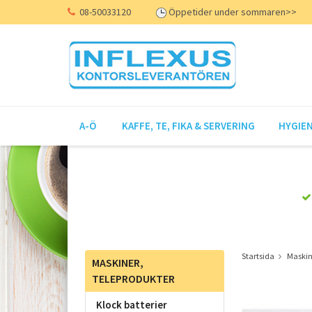
08-50033120
Öppetider under sommaren>>
A-Ö
KAFFE, TE, FIKA & SERVERING
HYGIEN
Startsida
Maskin
MASKINER,
TELEPRODUKTER
Klock batterier