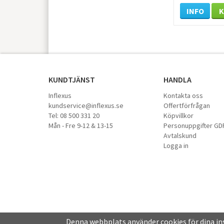
INFO
KUNDTJÄNST
HANDLA
Inflexus
Kontakta oss
kundservice@inflexus.se
Offertförfrågan
Tel: 08 500 331 20
Köpvillkor
Mån - Fre 9-12 & 13-15
Personuppgifter GD
Avtalskund
Logga in
Denna webbplats använder cookies för dina i