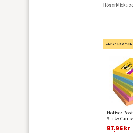
Högerklicka oc
ANDRA HAR ÄVEN
Notisar Post
Sticky Carn
97,96 kr
1