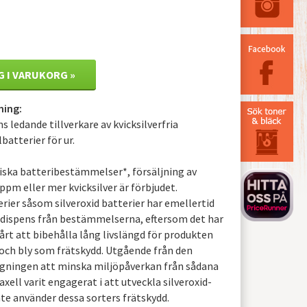
G I VARUKORG »
ning:
s ledande tillverkare av kvicksilverfria
batterier för ur.
eiska batteribestämmelser*, försäljning av
ppm eller mer kvicksilver är förbjudet.
ier såsom silveroxid batterier har emellertid
l dispens från bestämmelserna, eftersom det har
vårt att bibehålla lång livslängd för produkten
 och bly som frätskydd. Utgående från den
gningen att minska miljöpåverkan från sådana
xell varit engagerat i att utveckla silveroxid-
te använder dessa sorters frätskydd.