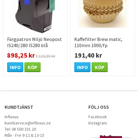
Färgpatron Miljö Neopost
Kaffefilter Brew matic,
IS240/280 IS280 blå
110mm 1000/fp
898,25 kr
191,40 kr
1 122,81 kr
INFO
KÖP
INFO
KÖP
KUNDTJÄNST
FÖLJ OSS
Inflexus
Facebook
kundservice@inflexus.se
Instagram
Tel: 08 500 331 20
Mån - Fre 9-12 & 13-15