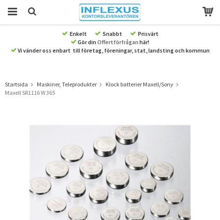
Enkelt
Snabbt
Prisvärt
Gör din
Offertförfrågan
här!
Produkten har blivit tillagd i varukorgen
Vi vänder oss enbart till företag, föreningar, stat, landsting och kommun
Startsida
Maskiner, Teleprodukter
Klock batterier Maxell/Sony
Maxell SR1116 W 365