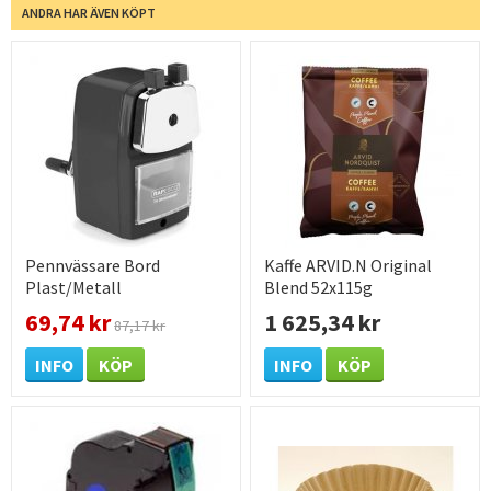
ANDRA HAR ÄVEN KÖPT
Pennvässare Bord
Kaffe ARVID.N Original
Plast/Metall
Blend 52x115g
69,74 kr
1 625,34 kr
87,17 kr
INFO
KÖP
INFO
KÖP