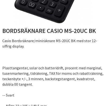
BORDSRÄKNARE CASIO MS-20UC BK
Casio Bordsräknare/miniräknare MS-20UC BK med stor 12-
siffrig display.
Plasttangenter, solar och batteridrift, procent med marginal,
tusenmarkering, tidräkning, TAX för moms och rabatträkning,
teckenbyte +/-, 3 minnen, backstegstangent, kvadratrot,
dubbla 00 tangent.
-- Svart
-- Mått: 23 x 105 x 149,5 mm