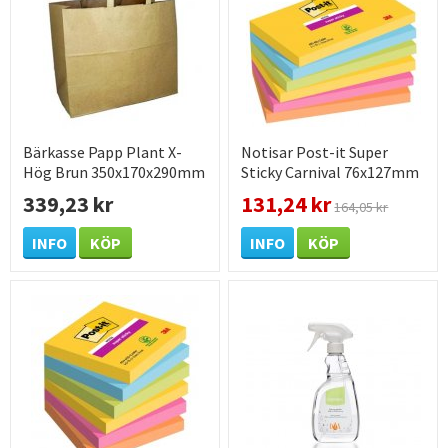
Bärkasse Papp Plant X-
Notisar Post-it Super
Hög Brun 350x170x290mm
Sticky Carnival 76x127mm
250 /KRT
339,23 kr
131,24 kr
164,05 kr
INFO
KÖP
INFO
KÖP