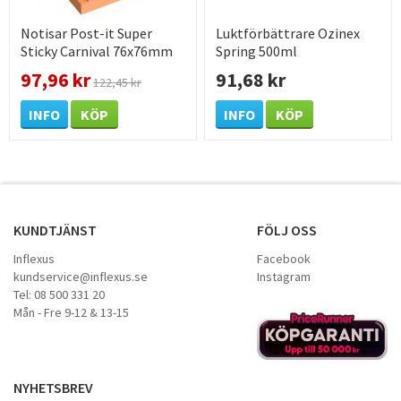
Notisar Post-it Super
Luktförbättrare Ozinex
Sticky Carnival 76x76mm
Spring 500ml
97,96 kr
91,68 kr
122,45 kr
INFO
KÖP
INFO
KÖP
KUNDTJÄNST
FÖLJ OSS
Inflexus
Facebook
kundservice@inflexus.se
Instagram
Tel: 08 500 331 20
Mån - Fre 9-12 & 13-15
NYHETSBREV