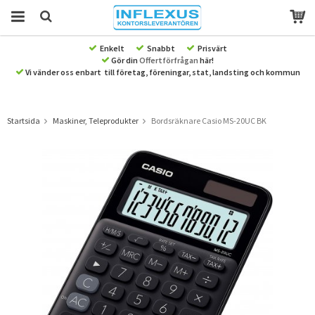
Enkelt
Snabbt
Prisvärt
Gör din
Offertförfrågan
här!
Produkten har blivit tillagd i varukorgen
Vi vänder oss enbart till företag, föreningar, stat, landsting och kommun
Startsida
Maskiner, Teleprodukter
Bordsräknare Casio MS-20UC BK