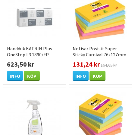
Handduk KATRIN Plus
Notisar Post-it Super
OneStop L3 1890/FP
Sticky Carnival 76x127mm
623,50 kr
131,24 kr
164,05 kr
INFO
KÖP
INFO
KÖP