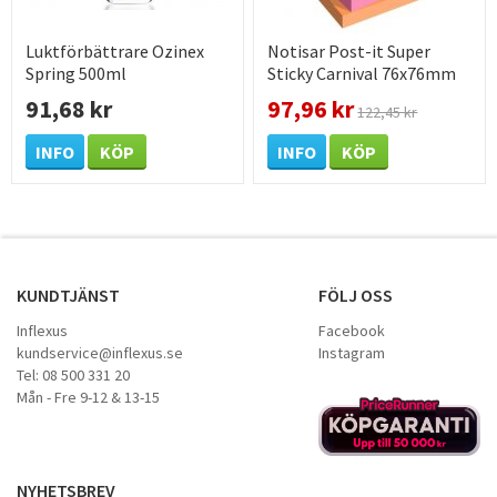
Luktförbättrare Ozinex
Notisar Post-it Super
Spring 500ml
Sticky Carnival 76x76mm
91,68 kr
97,96 kr
122,45 kr
INFO
KÖP
INFO
KÖP
KUNDTJÄNST
FÖLJ OSS
Inflexus
Facebook
kundservice@inflexus.se
Instagram
Tel: 08 500 331 20
Mån - Fre 9-12 & 13-15
NYHETSBREV