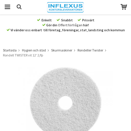
Enkelt
Snabbt
Prisvärt
Gör din
Offertförfrågan
här!
Produkten har blivit tillagd i varukorgen
Vi vänder oss enbart till företag, föreningar, stat, landsting och kommun
Startsida
Hygien och städ
Skurmaskiner
Rondeller Twister
Rondell TWISTER vit 12' 2/fp