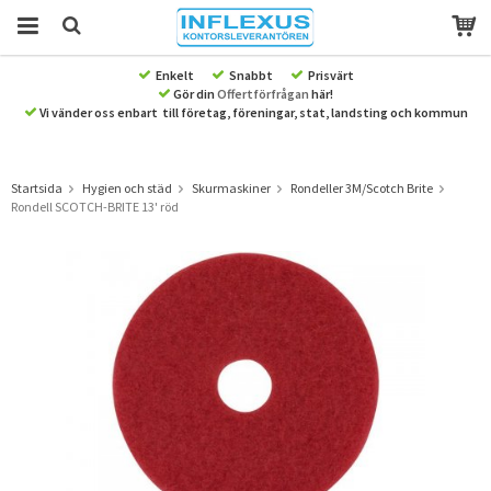
Enkelt
Snabbt
Prisvärt
Gör din
Offertförfrågan
här!
Produkten har blivit tillagd i varukorgen
Vi vänder oss enbart till företag, föreningar, stat, landsting och kommun
Startsida
Hygien och städ
Skurmaskiner
Rondeller 3M/Scotch Brite
Rondell SCOTCH-BRITE 13' röd