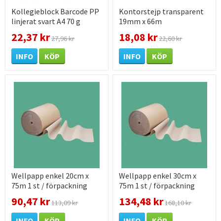
Kollegieblock Barcode PP
Kontorstejp transparent
linjerat svart A4 70 g
19mm x 66m
22,37 kr
18,08 kr
27,96 kr
22,60 kr
INFO
KÖP
INFO
KÖP
Wellpapp enkel 20cm x
Wellpapp enkel 30cm x
75m 1 st / förpackning
75m 1 st / förpackning
90,47 kr
134,48 kr
113,09 kr
168,10 kr
INFO
KÖP
INFO
KÖP