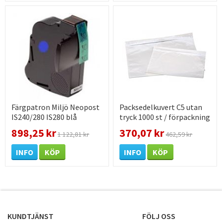
Färgpatron Miljö Neopost
Packsedelkuvert C5 utan
IS240/280 IS280 blå
tryck 1000 st / förpackning
898,25 kr
370,07 kr
1 122,81 kr
462,59 kr
INFO
KÖP
INFO
KÖP
KUNDTJÄNST
FÖLJ OSS