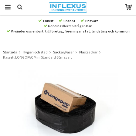
Enkelt
Snabbt
Prisvärt
Gör din
Offertförfrågan
här!
Produkten har blivit tillagd i varukorgen
Vi vänder oss enbart till företag, föreningar, stat, landsting och kommun
Startsida
Hygien och städ
Säckar/Påsar
Plastsäckar
Kassett LONGOPAC Mini Standard 60m svart