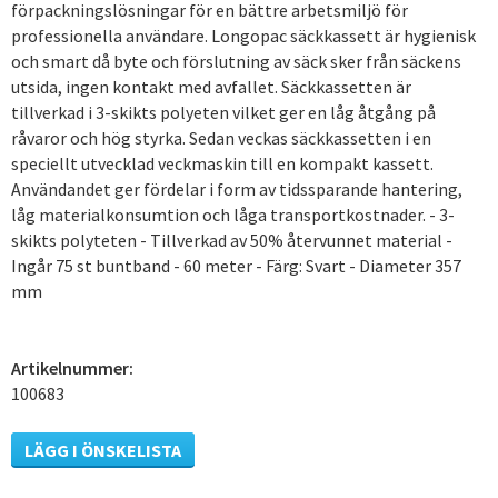
förpackningslösningar för en bättre arbetsmiljö för
professionella användare. Longopac säckkassett är hygienisk
och smart då byte och förslutning av säck sker från säckens
utsida, ingen kontakt med avfallet. Säckkassetten är
tillverkad i 3-skikts polyeten vilket ger en låg åtgång på
råvaror och hög styrka. Sedan veckas säckkassetten i en
speciellt utvecklad veckmaskin till en kompakt kassett.
Användandet ger fördelar i form av tidssparande hantering,
låg materialkonsumtion och låga transportkostnader. - 3-
skikts polyteten - Tillverkad av 50% återvunnet material -
Ingår 75 st buntband - 60 meter - Färg: Svart - Diameter 357
mm
Artikelnummer:
100683
LÄGG I ÖNSKELISTA