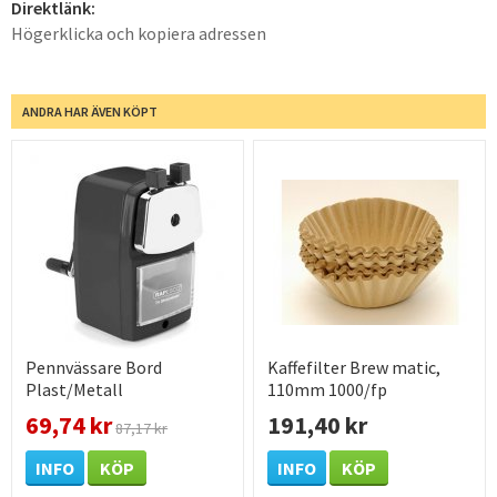
Direktlänk:
Högerklicka och kopiera adressen
ANDRA HAR ÄVEN KÖPT
Pennvässare Bord
Kaffefilter Brew matic,
Plast/Metall
110mm 1000/fp
69,74 kr
191,40 kr
87,17 kr
INFO
KÖP
INFO
KÖP