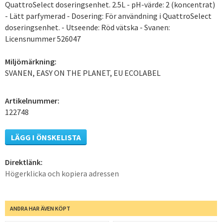
QuattroSelect doseringsenhet. 2.5L - pH-värde: 2 (koncentrat)
- Lätt parfymerad - Dosering: För användning i QuattroSelect
doseringsenhet. - Utseende: Röd vätska - Svanen:
Licensnummer 526047
Miljömärkning:
SVANEN, EASY ON THE PLANET, EU ECOLABEL
Artikelnummer:
122748
LÄGG I ÖNSKELISTA
Direktlänk:
Högerklicka och kopiera adressen
ANDRA HAR ÄVEN KÖPT