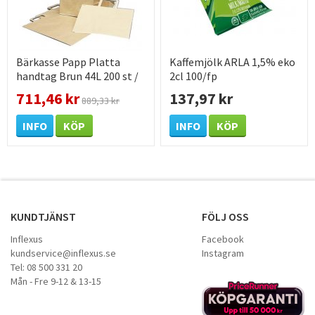
Bärkasse Papp Platta
Kaffemjölk ARLA 1,5% eko
handtag Brun 44L 200 st /
2cl 100/fp
förpackning
711,46 kr
137,97 kr
889,33 kr
INFO
KÖP
INFO
KÖP
KUNDTJÄNST
FÖLJ OSS
Inflexus
Facebook
kundservice@inflexus.se
Instagram
Tel: 08 500 331 20
Mån - Fre 9-12 & 13-15