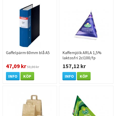
Gaffelpärm 60mm blå A5
Kaffemjölk ARLA 1,5%
laktosfri 2cl100/fp
47,09 kr
157,12 kr
58,86 kr
INFO
KÖP
INFO
KÖP