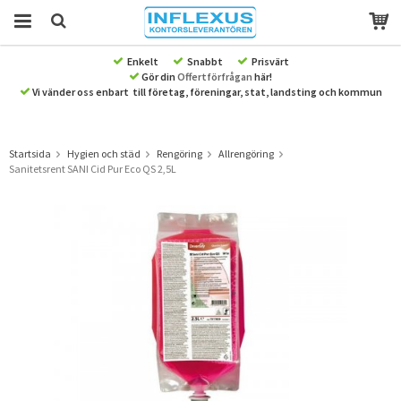
Enkelt
Snabbt
Prisvärt
Gör din
Offertförfrågan
här!
Produkten har blivit tillagd i varukorgen
Vi vänder oss enbart till företag, föreningar, stat, landsting och kommun
Startsida
Hygien och städ
Rengöring
Allrengöring
Sanitetsrent SANI Cid Pur Eco QS 2,5L