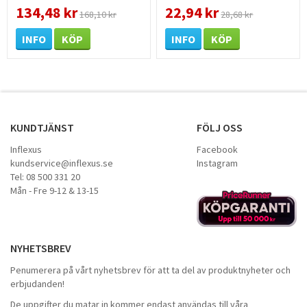
19mm x 7,5m 1 st /
134,48 kr
22,94 kr
168,10 kr
28,68 kr
förpackning
INFO
KÖP
INFO
KÖP
KUNDTJÄNST
FÖLJ OSS
Inflexus
Facebook
kundservice@inflexus.se
Instagram
Tel: 08 500 331 20
Mån - Fre 9-12 & 13-15
NYHETSBREV
Penumerera på vårt nyhetsbrev för att ta del av produktnyheter och
erbjudanden!
De uppgifter du matar in kommer endast användas till våra