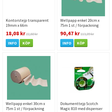
Kontorstejp transparent
Wellpapp enkel 20cm x
19mm x 66m
75m 1 st / förpackning
18,08 kr
90,47 kr
22,60 kr
113,09 kr
INFO
KÖP
INFO
KÖP
Wellpapp enkel 30cm x
Dokumenttejp Scotch
75m 1 st / förpackning
Magic 810 med dispenser