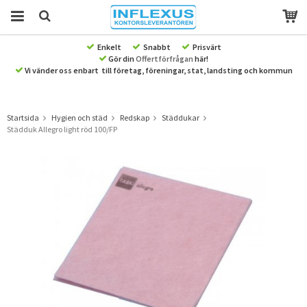
Enkelt
Snabbt
Prisvärt
Gör din
Offertförfrågan
här!
Produkten har blivit tillagd i varukorgen
Vi vänder oss enbart till företag, föreningar, stat, landsting och kommun
Startsida
Hygien och städ
Redskap
Städdukar
Städduk Allegro light röd 100/FP