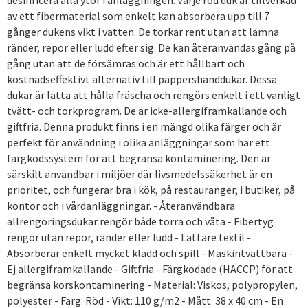
av ett fibermaterial som enkelt kan absorbera upp till 7
gånger dukens vikt i vatten. De torkar rent utan att lämna
ränder, repor eller ludd efter sig. De kan återanvändas gång på
gång utan att de försämras och är ett hållbart och
kostnadseffektivt alternativ till pappershanddukar. Dessa
dukar är lätta att hålla fräscha och rengörs enkelt i ett vanligt
tvätt- och torkprogram. De är icke-allergiframkallande och
giftfria. Denna produkt finns i en mängd olika färger och är
perfekt för användning i olika anläggningar som har ett
färgkodssystem för att begränsa kontaminering. Den är
särskilt användbar i miljöer där livsmedelssäkerhet är en
prioritet, och fungerar bra i kök, på restauranger, i butiker, på
kontor och i vårdanläggningar. - Återanvändbara
allrengöringsdukar rengör både torra och våta - Fibertyg
rengör utan repor, ränder eller ludd - Lättare textil -
Absorberar enkelt mycket kladd och spill - Maskintvättbara -
Ej allergiframkallande - Giftfria - Färgkodade (HACCP) för att
begränsa korskontaminering - Material: Viskos, polypropylen,
polyester - Färg: Röd - Vikt: 110 g/m2 - Mått: 38 x 40 cm - En