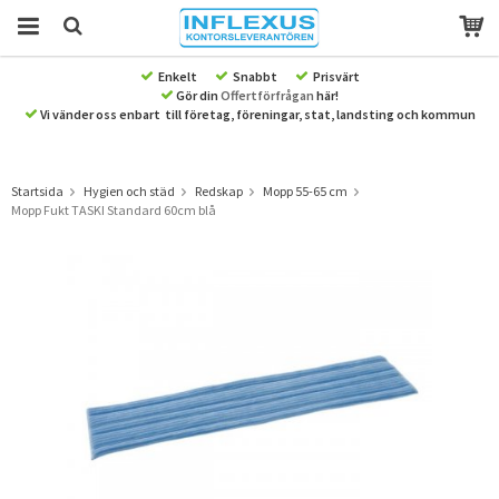
Enkelt
Snabbt
Prisvärt
Gör din
Offertförfrågan
här!
Produkten har blivit tillagd i varukorgen
Vi vänder oss enbart till företag, föreningar, stat, landsting och kommun
Startsida
Hygien och städ
Redskap
Mopp 55-65 cm
Mopp Fukt TASKI Standard 60cm blå