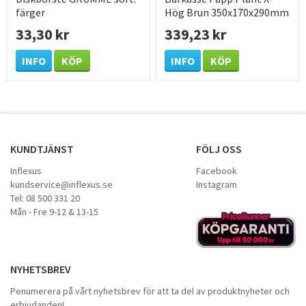
färger
Hög Brun 350x170x290mm
250 /KRT
33,30 kr
339,23 kr
INFO
KÖP
INFO
KÖP
KUNDTJÄNST
FÖLJ OSS
Inflexus
Facebook
kundservice@inflexus.se
Instagram
Tel: 08 500 331 20
Mån - Fre 9-12 & 13-15
NYHETSBREV
Penumerera på vårt nyhetsbrev för att ta del av produktnyheter och
erbjudanden!