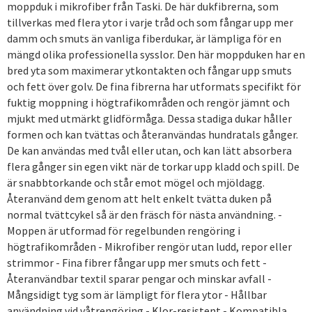
moppduk i mikrofiber från Taski. De här dukfibrerna, som
tillverkas med flera ytor i varje tråd och som fångar upp mer
damm och smuts än vanliga fiberdukar, är lämpliga för en
mängd olika professionella sysslor. Den här moppduken har en
bred yta som maximerar ytkontakten och fångar upp smuts
och fett över golv. De fina fibrerna har utformats specifikt för
fuktig moppning i högtrafikområden och rengör jämnt och
mjukt med utmärkt glidförmåga. Dessa stadiga dukar håller
formen och kan tvättas och återanvändas hundratals gånger.
De kan användas med tvål eller utan, och kan lätt absorbera
flera gånger sin egen vikt när de torkar upp kladd och spill. De
är snabbtorkande och står emot mögel och mjöldagg.
Återanvänd dem genom att helt enkelt tvätta duken på
normal tvättcykel så är den fräsch för nästa användning. -
Moppen är utformad för regelbunden rengöring i
högtrafikområden - Mikrofiber rengör utan ludd, repor eller
strimmor - Fina fibrer fångar upp mer smuts och fett -
Återanvändbar textil sparar pengar och minskar avfall -
Mångsidigt tyg som är lämpligt för flera ytor - Hållbar
användning vid våtrengöring - Klor-resistent - Kompatibla