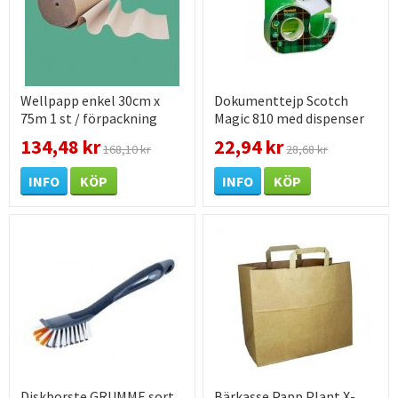
Wellpapp enkel 30cm x
Dokumenttejp Scotch
75m 1 st / förpackning
Magic 810 med dispenser
19mm x 7,5m 1 st /
134,48 kr
22,94 kr
168,10 kr
28,68 kr
förpackning
INFO
KÖP
INFO
KÖP
Diskborste GRUMME sort.
Bärkasse Papp Plant X-