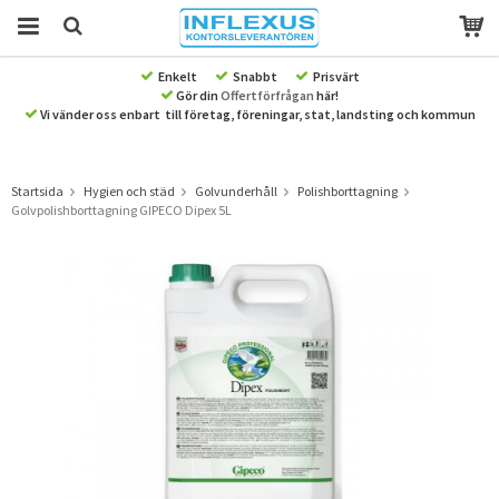
Enkelt
Snabbt
Prisvärt
Gör din
Offertförfrågan
här!
Produkten har blivit tillagd i varukorgen
Vi vänder oss enbart till företag, föreningar, stat, landsting och kommun
Startsida
Hygien och städ
Golvunderhåll
Polishborttagning
Golvpolishborttagning GIPECO Dipex 5L