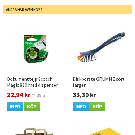
ANDRA HAR ÄVEN KÖPT
Dokumenttejp Scotch
Diskborste GRUMME sort.
Magic 810 med dispenser
färger
19mm x 7,5m 1 st /
22,94 kr
33,30 kr
28,68 kr
förpackning
INFO
KÖP
INFO
KÖP