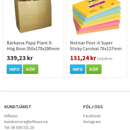
Bärkasse Papp Plant X-
Notisar Post-it Super
Hög Brun 350x170x290mm
Sticky Carnival 76x127mm
250 /KRT
339,23 kr
131,24 kr
164,05 kr
INFO
KÖP
INFO
KÖP
KUNDTJÄNST
FÖLJ OSS
Inflexus
Facebook
kundservice@inflexus.se
Instagram
Tel: 08 500 331 20