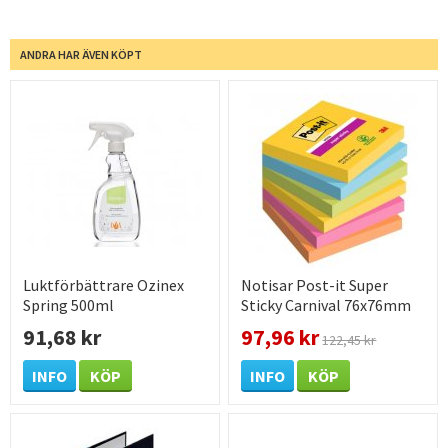
ANDRA HAR ÄVEN KÖPT
Luktförbättrare Ozinex
Notisar Post-it Super
Spring 500ml
Sticky Carnival 76x76mm
91,68 kr
97,96 kr
122,45 kr
INFO
KÖP
INFO
KÖP