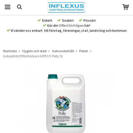
Enkelt
Snabbt
Prisvärt
Gör din
Offertförfrågan
här!
Produkten har blivit tillagd i varukorgen
Vi vänder oss enbart till företag, föreningar, stat, landsting och kommun
Startsida
Hygien och städ
Golvunderhåll
Polish
Golvpolish/Ytförstärkare GIPECO Polly 5L