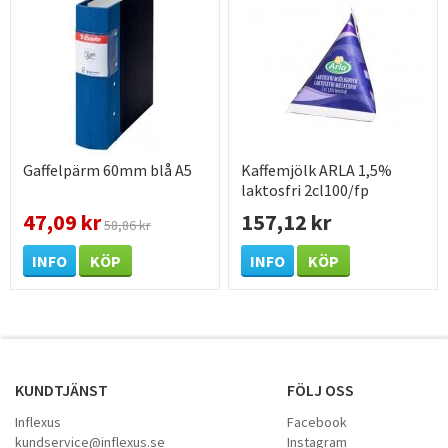
Gaffelpärm 60mm blå A5
Kaffemjölk ARLA 1,5%
laktosfri 2cl100/fp
47,09 kr
157,12 kr
58,86 kr
INFO
KÖP
INFO
KÖP
KUNDTJÄNST
FÖLJ OSS
Inflexus
Facebook
kundservice@inflexus.se
Instagram