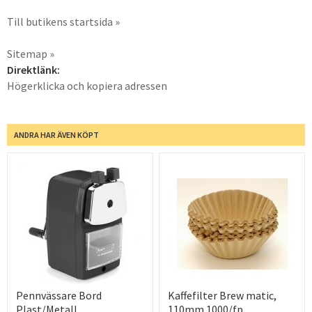
Till butikens startsida »
Sitemap »
Direktlänk:
Högerklicka och kopiera adressen
ANDRA HAR ÄVEN KÖPT
Pennvässare Bord
Kaffefilter Brew matic,
Plast/Metall
110mm 1000/fp