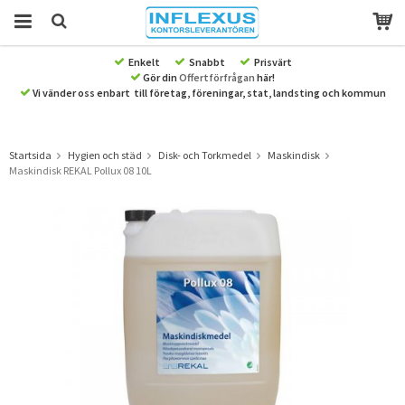
Enkelt
Snabbt
Prisvärt
Gör din
Offertförfrågan
här!
Produkten har blivit tillagd i varukorgen
Vi vänder oss enbart till företag, föreningar, stat, landsting och kommun
Startsida
Hygien och städ
Disk- och Torkmedel
Maskindisk
Maskindisk REKAL Pollux 08 10L