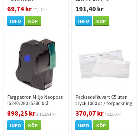
69,74 kr
191,40 kr
87,17 kr
INFO
KÖP
INFO
KÖP
Färgpatron Miljö Neopost
Packsedelkuvert C5 utan
IS240/280 IS280 blå
tryck 1000 st / förpackning
898,25 kr
370,07 kr
1 122,81 kr
462,59 kr
INFO
KÖP
INFO
KÖP