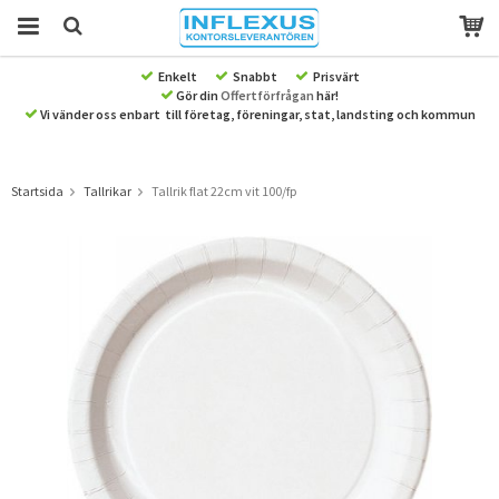
Enkelt
Snabbt
Prisvärt
Gör din
Offertförfrågan
här!
Produkten har blivit tillagd i varukorgen
Vi vänder oss enbart till företag, föreningar, stat, landsting och kommun
Startsida
Tallrikar
Tallrik flat 22cm vit 100/fp