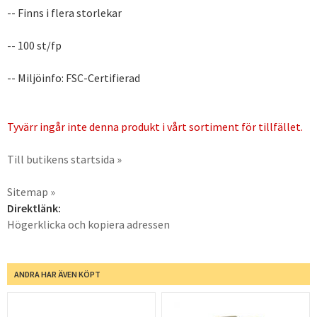
-- Finns i flera storlekar
-- 100 st/fp
-- Miljöinfo: FSC-Certifierad
Tyvärr ingår inte denna produkt i vårt sortiment för tillfället.
Till butikens startsida »
Sitemap »
Direktlänk:
Högerklicka och kopiera adressen
ANDRA HAR ÄVEN KÖPT