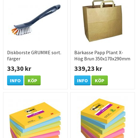
Diskborste GRUMME sort.
Bärkasse Papp Plant X-
färger
Hög Brun 350x170x290mm
250 /KRT
33,30 kr
339,23 kr
INFO
KÖP
INFO
KÖP