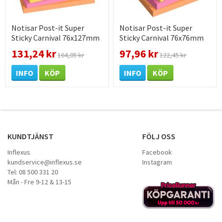
Notisar Post-it Super
Notisar Post-it Super
Sticky Carnival 76x127mm
Sticky Carnival 76x76mm
131,24 kr
97,96 kr
164,05 kr
122,45 kr
INFO
KÖP
INFO
KÖP
KUNDTJÄNST
FÖLJ OSS
Inflexus
Facebook
kundservice@inflexus.se
Instagram
Tel: 08 500 331 20
Mån - Fre 9-12 & 13-15