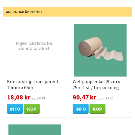
ANDRA HAR ÄVEN KÖPT
Kontorstejp transparent
Wellpapp enkel 20cm x
19mm x 66m
75m 1 st / förpackning
18,08 kr
90,47 kr
22,60 kr
113,09 kr
INFO
KÖP
INFO
KÖP