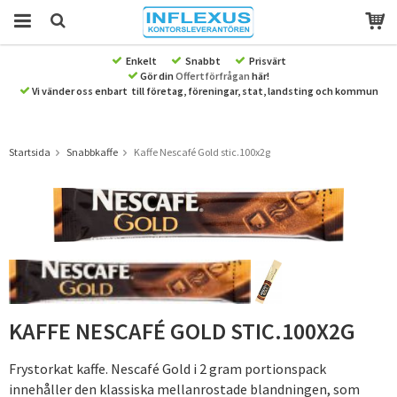
Enkelt
Snabbt
Prisvärt
Gör din
Offertförfrågan
här!
Produkten har blivit tillagd i varukorgen
Vi vänder oss enbart till företag, föreningar, stat, landsting och kommun
Startsida
Snabbkaffe
Kaffe Nescafé Gold stic.100x2g
KAFFE NESCAFÉ GOLD STIC.100X2G
Frystorkat kaffe. Nescafé Gold i 2 gram portionspack
innehåller den klassiska mellanrostade blandningen, som