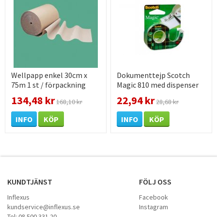
Wellpapp enkel 30cm x
Dokumenttejp Scotch
75m 1 st / förpackning
Magic 810 med dispenser
19mm x 7,5m 1 st /
134,48 kr
22,94 kr
168,10 kr
28,68 kr
förpackning
INFO
KÖP
INFO
KÖP
KUNDTJÄNST
FÖLJ OSS
Inflexus
Facebook
kundservice@inflexus.se
Instagram
Tel: 08 500 331 20