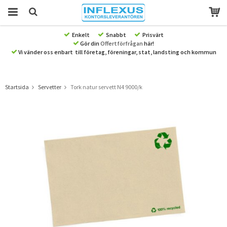
Enkelt
Snabbt
Prisvärt
Gör din
Offertförfrågan
här!
Produkten har blivit tillagd i varukorgen
Vi vänder oss enbart till företag, föreningar, stat, landsting och kommun
Startsida
Servetter
Tork natur servett N4 9000/k