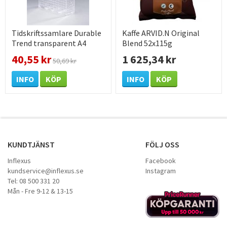
Tidskriftssamlare Durable
Kaffe ARVID.N Original
Trend transparent A4
Blend 52x115g
40,55 kr
1 625,34 kr
50,69 kr
INFO
KÖP
INFO
KÖP
KUNDTJÄNST
FÖLJ OSS
Inflexus
Facebook
kundservice@inflexus.se
Instagram
Tel: 08 500 331 20
Mån - Fre 9-12 & 13-15