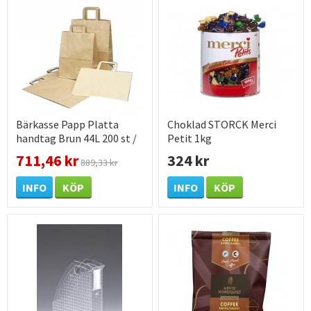
Bärkasse Papp Platta
Choklad STORCK Merci
handtag Brun 44L 200 st /
Petit 1kg
förpackning
711,46 kr
324 kr
889,33 kr
INFO
KÖP
INFO
KÖP