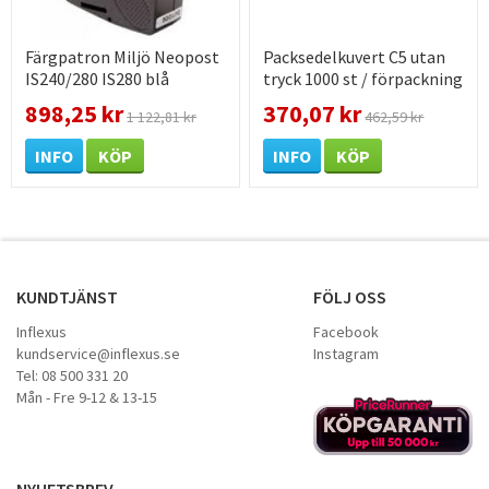
Färgpatron Miljö Neopost
Packsedelkuvert C5 utan
IS240/280 IS280 blå
tryck 1000 st / förpackning
898,25 kr
370,07 kr
1 122,81 kr
462,59 kr
INFO
KÖP
INFO
KÖP
KUNDTJÄNST
FÖLJ OSS
Inflexus
Facebook
kundservice@inflexus.se
Instagram
Tel: 08 500 331 20
Mån - Fre 9-12 & 13-15