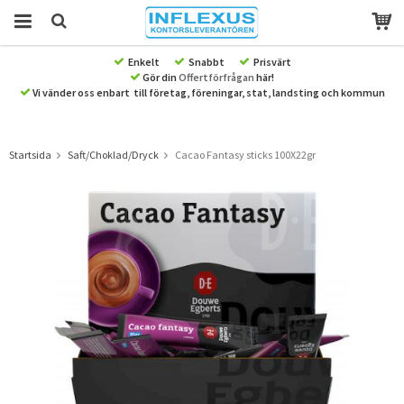
Enkelt
Snabbt
Prisvärt
Gör din
Offertförfrågan
här!
Produkten har blivit tillagd i varukorgen
Vi vänder oss enbart till företag, föreningar, stat, landsting och kommun
Startsida
Saft/Choklad/Dryck
Cacao Fantasy sticks 100X22gr