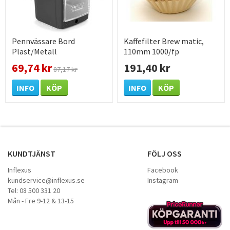
Pennvässare Bord
Kaffefilter Brew matic,
Plast/Metall
110mm 1000/fp
69,74 kr
191,40 kr
87,17 kr
INFO
KÖP
INFO
KÖP
KUNDTJÄNST
FÖLJ OSS
Inflexus
Facebook
kundservice@inflexus.se
Instagram
Tel: 08 500 331 20
Mån - Fre 9-12 & 13-15