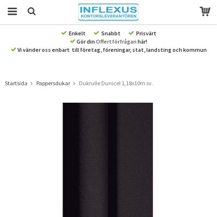
Enkelt
Snabbt
Prisvärt
Gör din
Offertförfrågan
här!
Produkten har blivit tillagd i varukorgen
Vi vänder oss enbart till företag, föreningar, stat, landsting och kommun
Startsida
Pappersdukar
Dukrulle Dunicel 1,18x10m sv.