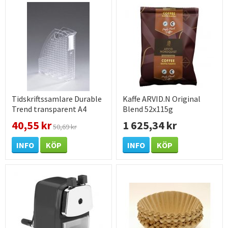
Tidskriftssamlare Durable
Kaffe ARVID.N Original
Trend transparent A4
Blend 52x115g
40,55 kr
1 625,34 kr
50,69 kr
INFO
KÖP
INFO
KÖP