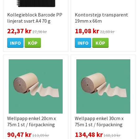
Kollegieblock Barcode PP
Kontorstejp transparent
linjerat svart A4 70 g
19mm x 66m
22,37 kr
18,08 kr
27,96 kr
22,60 kr
INFO
KÖP
INFO
KÖP
Wellpapp enkel 20cm x
Wellpapp enkel 30cm x
75m 1 st / förpackning
75m 1 st / förpackning
90,47 kr
134,48 kr
113,09 kr
168,10 kr