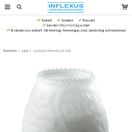
Enkelt
Snabbt
Prisvärt
Gör din
Offertförfrågan
här!
Produkten har blivit tillagd i varukorgen
Vi vänder oss enbart till företag, föreningar, stat, landsting och kommun
Startsida
Ljus
Ljuslykta Venezia vit 3/fp