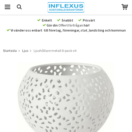
Enkelt
Snabbt
Prisvärt
Gör din
Offertförfrågan
här!
Produkten har blivit tillagd i varukorgen
Vi vänder oss enbart till företag, föreningar, stat, landsting och kommun
Startsida
Ljus
Ljushållare metall 6-pack vit