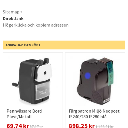
Sitemap »
Direktlänk:
Högerklicka och kopiera adressen
ANDRA HAR ÄVEN KÖPT
Pennvässare Bord
Färgpatron Miljö Neopost
Plast/Metall
IS240/280 IS280 blå
69,74 kr
898,25 kr
87,17 kr
1 122,81 kr