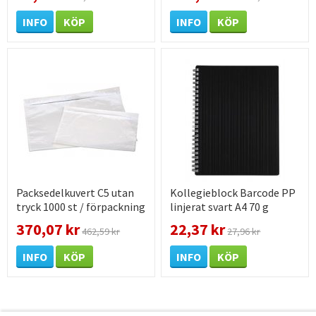
INFO
KÖP
INFO
KÖP
Packsedelkuvert C5 utan
Kollegieblock Barcode PP
tryck 1000 st / förpackning
linjerat svart A4 70 g
370,07 kr
22,37 kr
462,59 kr
27,96 kr
INFO
KÖP
INFO
KÖP