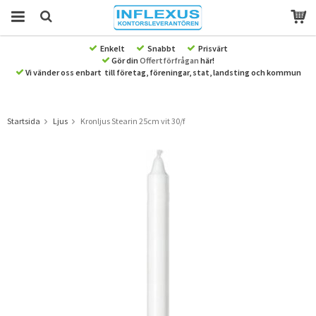
Enkelt
Snabbt
Prisvärt
Gör din
Offertförfrågan
här!
Produkten har blivit tillagd i varukorgen
Vi vänder oss enbart till företag, föreningar, stat, landsting och kommun
Startsida
Ljus
Kronljus Stearin 25cm vit 30/f