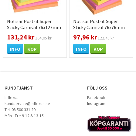
Notisar Post-it Super
Notisar Post-it Super
Sticky Carnival 76x127mm
Sticky Carnival 76x76mm
131,24 kr
97,96 kr
164,05 kr
122,45 kr
INFO
KÖP
INFO
KÖP
KUNDTJÄNST
FÖLJ OSS
Inflexus
Facebook
kundservice@inflexus.se
Instagram
Tel: 08 500 331 20
Mån - Fre 9-12 & 13-15