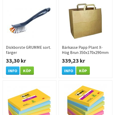
Diskborste GRUMME sort.
Bärkasse Papp Plant X-
färger
Hög Brun 350x170x290mm
250 /KRT
33,30 kr
339,23 kr
INFO
KÖP
INFO
KÖP