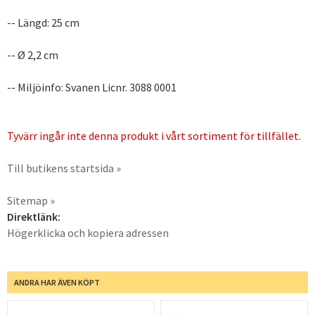
-- Längd: 25 cm
-- Ø 2,2 cm
-- Miljöinfo: Svanen Licnr. 3088 0001
Tyvärr ingår inte denna produkt i vårt sortiment för tillfället.
Till butikens startsida »
Sitemap »
Direktlänk:
Högerklicka och kopiera adressen
ANDRA HAR ÄVEN KÖPT