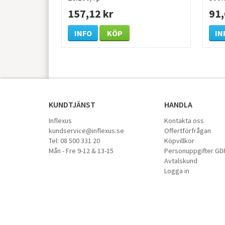
157,12 kr
91,
INFO
KÖP
IN
KUNDTJÄNST
HANDLA
Inflexus
Kontakta oss
kundservice@inflexus.se
Offertförfrågan
Tel: 08 500 331 20
Köpvillkor
Mån - Fre 9-12 & 13-15
Personuppgifter GD
Avtalskund
Logga in