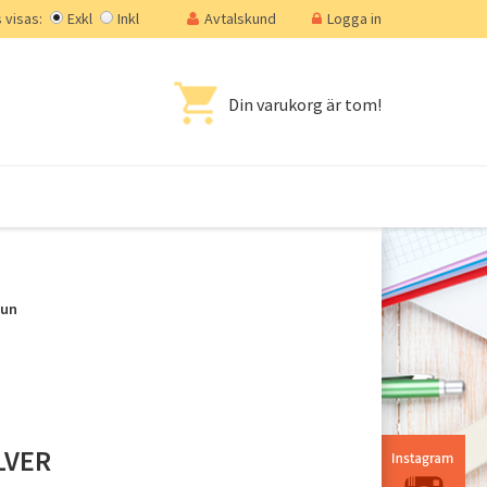
visas:
Exkl
Inkl
Avtalskund
Logga in
Din varukorg är tom!
mun
LVER