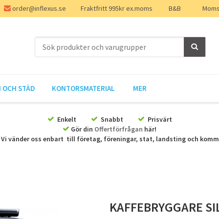
order@inflexus.se
Fraktfritt 995kr ex.moms
B&B
Moms 
 OCH STÄD
KONTORSMATERIAL
MER
Enkelt
Snabbt
Prisvärt
Gör din
Offertförfrågan
här!
Vi vänder oss enbart till företag, föreningar, stat, landsting och kom
KAFFEBRYGGARE SI