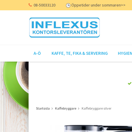
08-50033120
Öppetider under sommaren>>
A-Ö
KAFFE, TE, FIKA & SERVERING
HYGIEN
Startsida
Kaffebryggare
Kaffebryggare silver