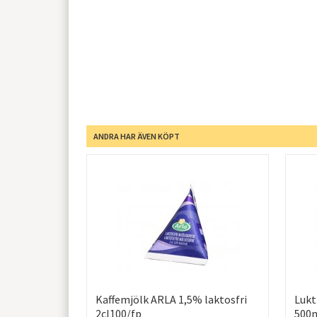
ANDRA HAR ÄVEN KÖPT
Kaffemjölk ARLA 1,5% laktosfri
Lukt
2cl100/fp
500