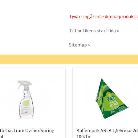
Tyvärr ingår inte denna produkt i 
Till butikens startsida »
Sitemap »
förbättrare Ozinex Spring
Kaffemjölk ARLA 1,5% eko 2c
ml
100/fp