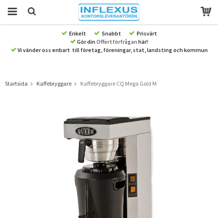
Enkelt
Snabbt
Prisvärt
Gör din
Offertförfrågan
här!
Produkten har blivit tillagd i varukorgen
Vi vänder oss enbart till företag, föreningar, stat, landsting och kommun
Startsida
Kaffebryggare
Kaffebryggare CQ Mega Gold M