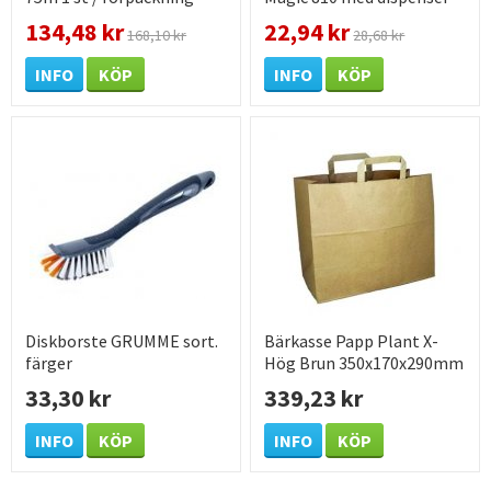
19mm x 7,5m 1 st /
134,48 kr
22,94 kr
168,10 kr
28,68 kr
förpackning
INFO
KÖP
INFO
KÖP
Diskborste GRUMME sort.
Bärkasse Papp Plant X-
färger
Hög Brun 350x170x290mm
250 /KRT
33,30 kr
339,23 kr
INFO
KÖP
INFO
KÖP