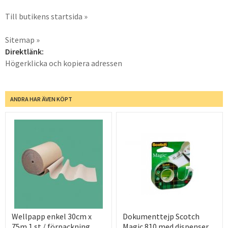
Till butikens startsida »
Sitemap »
Direktlänk:
Högerklicka och kopiera adressen
ANDRA HAR ÄVEN KÖPT
Wellpapp enkel 30cm x
Dokumenttejp Scotch
75m 1 st / förpackning
Magic 810 med dispenser