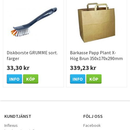
Diskborste GRUMME sort.
Bärkasse Papp Plant X-
färger
Hög Brun 350x170x290mm
250 /KRT
33,30 kr
339,23 kr
INFO
KÖP
INFO
KÖP
KUNDTJÄNST
FÖLJ OSS
Inflexus
Facebook