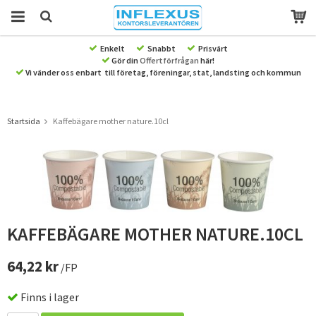
Enkelt
Snabbt
Prisvärt
Gör din
Offertförfrågan
här!
Produkten har blivit tillagd i varukorgen
Vi vänder oss enbart till företag, föreningar, stat, landsting och kommun
Startsida
Kaffebägare mother nature.10cl
KAFFEBÄGARE MOTHER NATURE.10CL
64,22 kr
/FP
Finns i lager