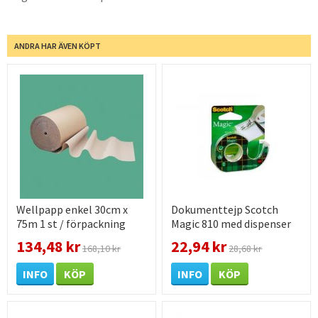
ANDRA HAR ÄVEN KÖPT
Wellpapp enkel 30cm x
Dokumenttejp Scotch
75m 1 st / förpackning
Magic 810 med dispenser
19mm x 7,5m 1 st /
134,48 kr
22,94 kr
168,10 kr
28,68 kr
förpackning
INFO
KÖP
INFO
KÖP