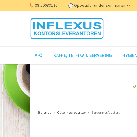
08-50033120
Öppetider under sommaren>>
A-Ö
KAFFE, TE, FIKA & SERVERING
HYGIEN
Startsida
Cateringprodukter
Serveringsfat stort