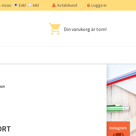
visas:
Exkl
Inkl
Avtalskund
Logga in
Din varukorg är tom!
mun
ORT