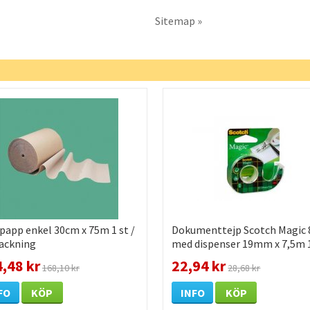
Sitemap »
papp enkel 30cm x 75m 1 st /
Dokumenttejp Scotch Magic 
ackning
med dispenser 19mm x 7,5m 1
förpackning
,48 kr
22,94 kr
168,10 kr
28,68 kr
FO
KÖP
INFO
KÖP