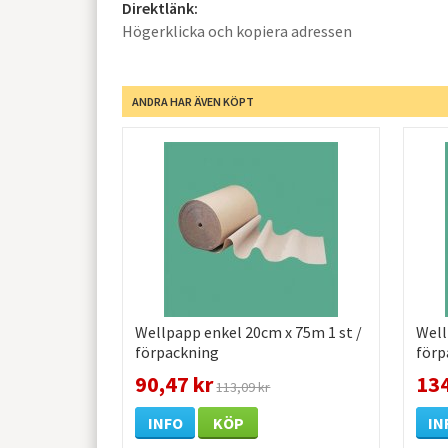
Direktlänk:
Högerklicka och kopiera adressen
ANDRA HAR ÄVEN KÖPT
Wellpapp enkel 20cm x 75m 1 st /
Well
förpackning
förp
90,47 kr
134
113,09 kr
INFO
KÖP
IN