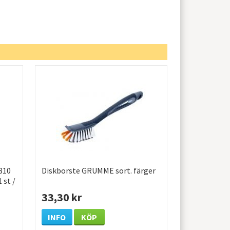
810
Diskborste GRUMME sort. färger
 st /
33,30 kr
INFO
KÖP