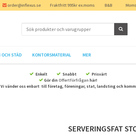
order@inflexus.se
Fraktfritt 995kr ex.moms
B&B
Moms 
 OCH STÄD
KONTORSMATERIAL
MER
Enkelt
Snabbt
Prisvärt
Gör din
Offertförfrågan
här!
Vi vänder oss enbart till företag, föreningar, stat, landsting och kom
SERVERINGSFAT ST