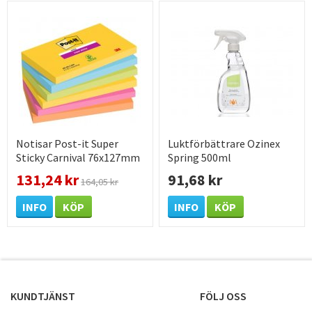
Notisar Post-it Super
Luktförbättrare Ozinex
Sticky Carnival 76x127mm
Spring 500ml
131,24 kr
91,68 kr
164,05 kr
INFO
KÖP
INFO
KÖP
KUNDTJÄNST
FÖLJ OSS