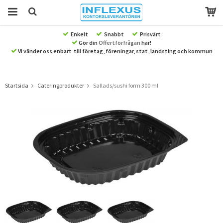
Enkelt
Snabbt
Prisvärt
Gör din
Offertförfrågan
här!
Produkten har blivit tillagd i varukorgen
Vi vänder oss enbart till företag, föreningar, stat, landsting och kommun
Startsida
Cateringprodukter
Sallads/sushi form 300 ml