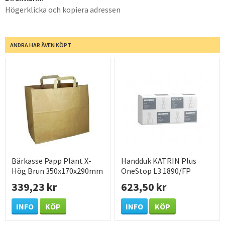
Högerklicka och kopiera adressen
ANDRA HAR ÄVEN KÖPT
Bärkasse Papp Plant X-
Handduk KATRIN Plus
Hög Brun 350x170x290mm
OneStop L3 1890/FP
250 /KRT
339,23 kr
623,50 kr
INFO
KÖP
INFO
KÖP