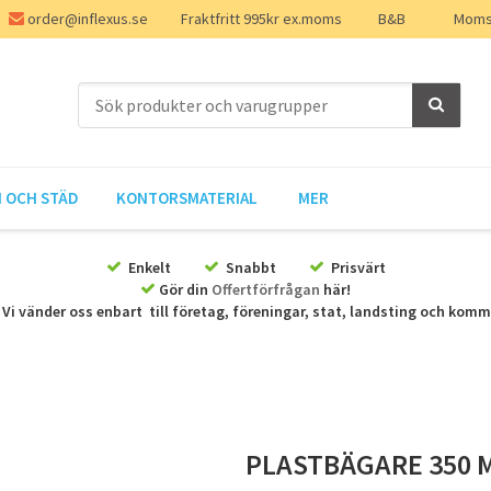
order@inflexus.se
Fraktfritt 995kr ex.moms
B&B
Moms 
 OCH STÄD
KONTORSMATERIAL
MER
Enkelt
Snabbt
Prisvärt
Gör din
Offertförfrågan
här!
Vi vänder oss enbart till företag, föreningar, stat, landsting och kom
PLASTBÄGARE 350 