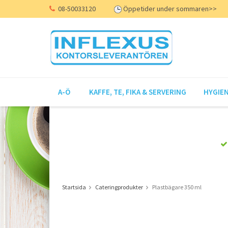
08-50033120
Öppetider under sommaren>>
A-Ö
KAFFE, TE, FIKA & SERVERING
HYGIEN
Startsida
Cateringprodukter
Plastbägare 350 ml