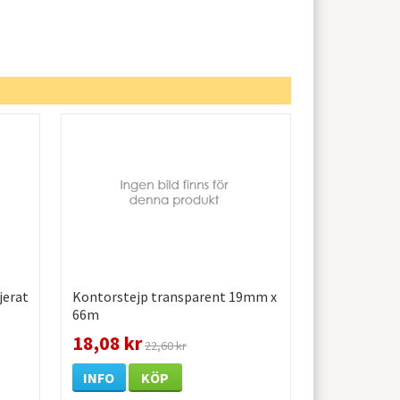
jerat
Kontorstejp transparent 19mm x
66m
18,08 kr
22,60 kr
INFO
KÖP