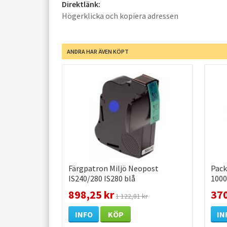
Direktlänk:
Högerklicka och kopiera adressen
ANDRA HAR ÄVEN KÖPT
Färgpatron Miljö Neopost
Pack
IS240/280 IS280 blå
1000
898,25 kr
370
1 122,81 kr
INFO
KÖP
IN