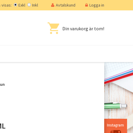
visas:
Exkl
Inkl
Avtalskund
Logga in
Din varukorg är tom!
mun
ML