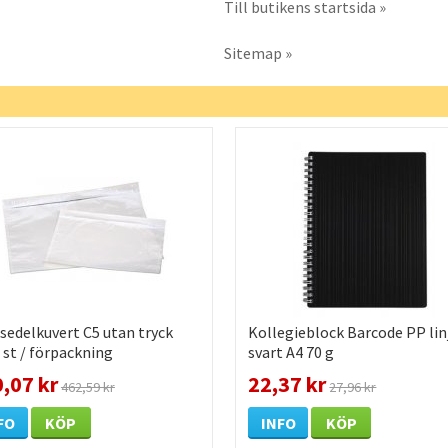
Till butikens startsida »
Sitemap »
sedelkuvert C5 utan tryck
Kollegieblock Barcode PP lin
 st / förpackning
svart A4 70 g
,07 kr
22,37 kr
462,59 kr
27,96 kr
FO
KÖP
INFO
KÖP